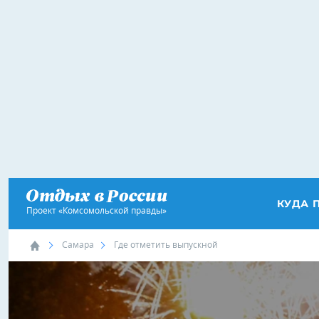
КУДА 
Проект «Комсомольской правды»
Самара
Где отметить выпускной