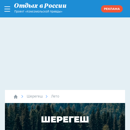
РЕКЛАМА
Проект «Комсомольской правды»
Шерегеш
Лето
ШЕРЕГЕШ