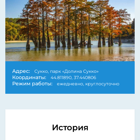
Адрес:
Сукко, парк «Долина Сукко»
Координаты:
44.811890, 37.440806
Режим работы:
ежедневно, круглосуточно
История