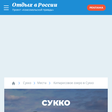
РЕКЛАМА
Проект «Комсомольской правды»
Сукко
Места
Кипарисовое озеро в Сукко
СУККО