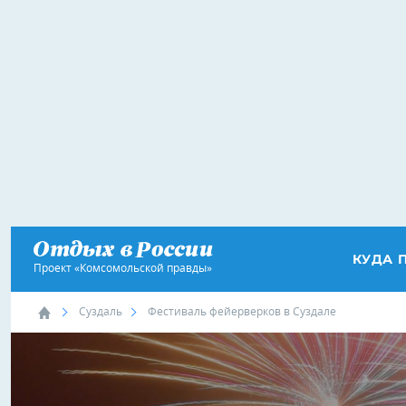
КУДА 
Проект «Комсомольской правды»
Суздаль
Фестиваль фейерверков в Суздале