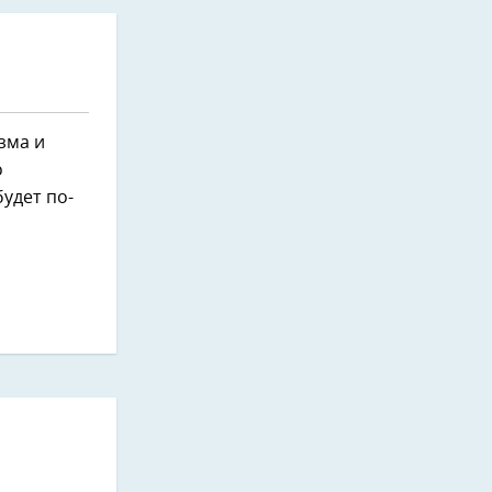
зма и
о
будет по-