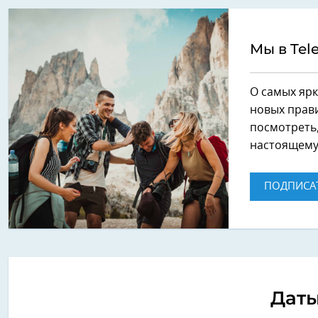
Мы в Tel
О самых ярк
новых прави
посмотреть,
настоящему
ПОДПИСА
Дат