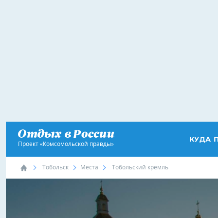
КУДА 
Проект «Комсомольской правды»
Тобольск
Места
Тобольский кремль