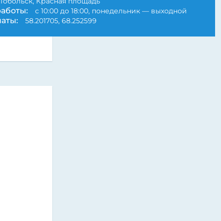
Тобольск, Красная площадь
аботы:
с 10:00 до 18:00, понедельник — выходной
аты:
58.201705, 68.252599