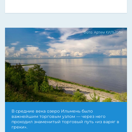
Фото: Артем КИЛЬКИН
В средние века озеро Ильмень было
важнейшим торговым узлом — через него
проходил знаменитый торговый путь «из варяг в
греки».