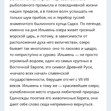
рыболовного промысла и повседневной жизни
наших предков, а в плеске волн услышать не
только шум прибоя, но и перебор гуслей
знаменитого былинного купца Садко. По легенде,
именно на дне Ильмень-озера живет грозный
морской царь, и потому, в зависимости от
расположения духа «его величества», озеро
бывает так многолико: оно то ласково и щедро,
то неприступно и сурово. Ильмень — не просто
огромный водоем, один из самых крупных в
Восточной Европе, это символ Древней Руси,
«начало всех начал» славянской
государственности, берущее отсчет с VII-VIII
веков. Ильмень к тому же — красивейшее озеро,
излюбленное место отдыха любителей природы.
Единожды посетив его живописные берега, они
дают себе слово сюда непременно вернуться.