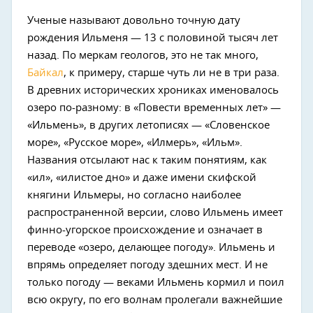
Ученые называют довольно точную дату
рождения Ильменя — 13 с половиной тысяч лет
назад. По меркам геологов, это не так много,
Байкал
, к примеру, старше чуть ли не в три раза.
В древних исторических хрониках именовалось
озеро по-разному: в «Повести временных лет» —
«Ильмень», в других летописях — «Словенское
море», «Русское море», «Илмерь», «Ильм».
Названия отсылают нас к таким понятиям, как
«ил», «илистое дно» и даже имени скифской
княгини Ильмеры, но согласно наиболее
распространенной версии, слово Ильмень имеет
финно-угорское происхождение и означает в
переводе «озеро, делающее погоду». Ильмень и
впрямь определяет погоду здешних мест. И не
только погоду — веками Ильмень кормил и поил
всю округу, по его волнам пролегали важнейшие