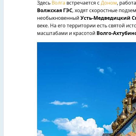
Здесь
Волга
встречается с
Доном
, работ
Волжская ГЭС
, ходят скоростные подз
необыкновенный
Усть-Медведицкий С
веке. На его территории есть святой ис
масштабами и красотой
Волго-Ахтубин