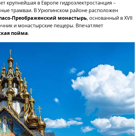
ает крупнейшая в Европе гидроэлектростанция –
емные трамваи. В Урюпинском районе расположен
пасо-Преображенский монастырь
, основанный в
XVII
точник и монастырские пещеры. Впечатляет
ская пойма
.