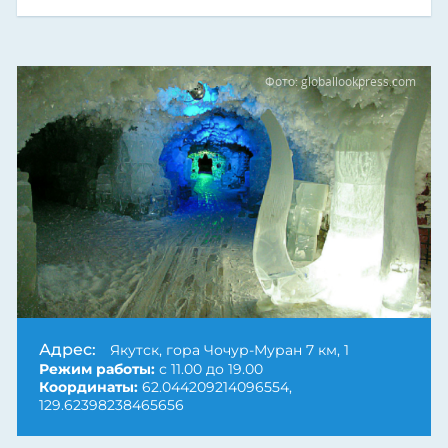
Фото: globallookpress.com
Адрес:
Якутск, гора Чочур-Муран 7 км, 1
Режим работы:
с 11.00 до 19.00
Координаты:
62.044209214096554,
129.62398238465656