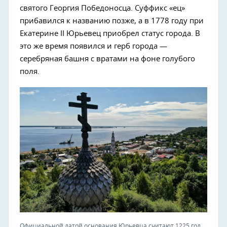
святого Георгия Победоносца. Суффикс «ец»
прибавился к названию позже, а в 1778 году при
Екатерине II Юрьевец приобрел статус города. В
это же время появился и герб города —
серебряная башня с вратами на фоне голубого
поля.
Официальной датой основания Юрьевца считают 1225 год.