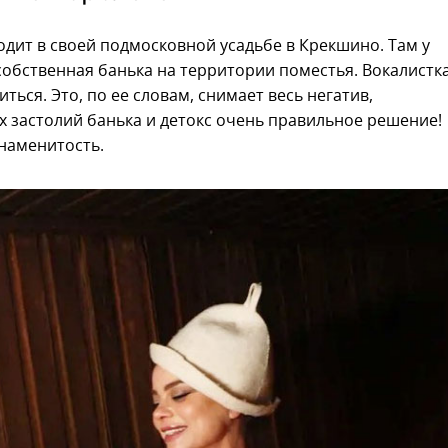
дит в своей подмосковной усадьбе в Крекшино. Там у
обственная банька на территории поместья. Вокалистк
ться. Это, по ее словам, снимает весь негатив,
х застолий банька и детокс очень правильное решение!
знаменитость.