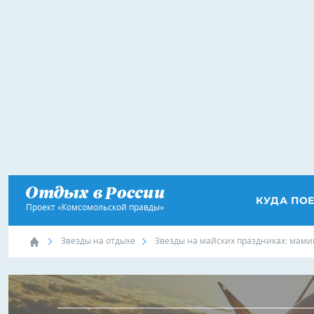
КУДА ПО
Проект «Комсомольской правды»
Звезды на отдыхе
Звезды на майских праздниках: мами