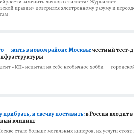
нейросети заменить личного стилиста? Журналист
ьской правды» доверился электронному разуму и переод
етам.
то — жить в новом районе Москвы:
честный тест-
инфраструктуры
дент «КП» испытал на себе необычное хобби — городско
 прибрать, и свечку поставить:
в России входит в
йный клининг
оскве стало больше могильных киперов, их услуги стоят 