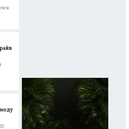
елся
драйв
й
 моду
20