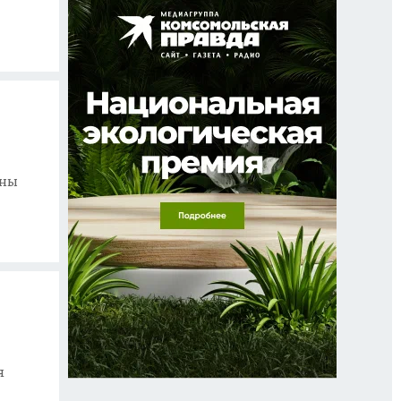
ины
я