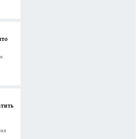
что
ым
тить
ния