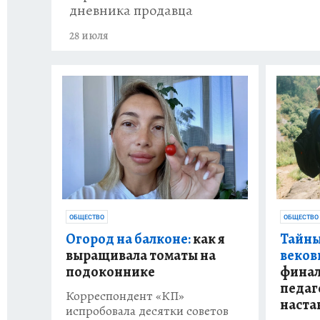
дневника продавца
28 июля
ОБЩЕСТВО
ОБЩЕСТВО
Тайны
Огород на балконе:
как я
веков
выращивала томаты на
финал
подоконнике
педаг
Корреспондент «КП»
наста
испробовала десятки советов