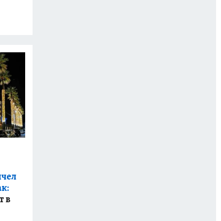
пчел
к:
т в