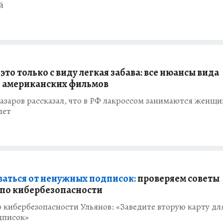
й
 это только с виду легкая забава: все нюансы вида
з американских фильмов
азаров рассказал, что в РФ лакроссом занимаются женщ
лет
ваться от ненужных подписок:
проверяем советы
 по кибербезопасности
 кибербезопасности Ульянов: «Заведите вторую карту дл
дписок»