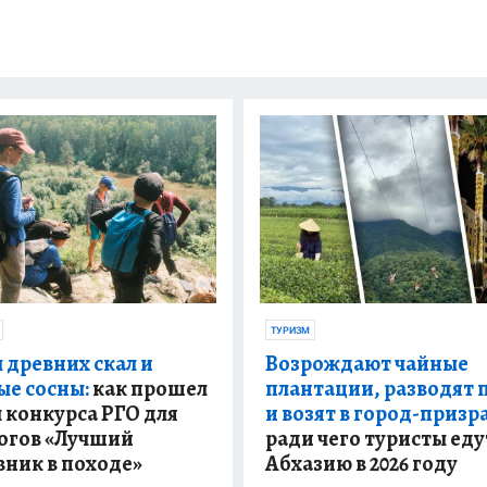
ТУРИЗМ
 древних скал и
Возрождают чайные
ые сосны:
как прошел
плантации, разводят 
 конкурса РГО для
и возят в город-призра
огов «Лучший
ради чего туристы еду
вник в походе»
Абхазию в 2026 году