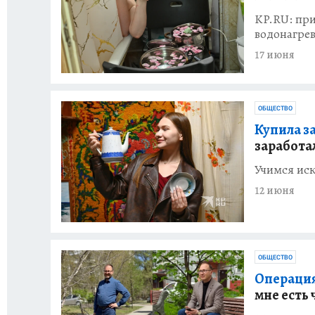
KP.RU: пр
водонагрев
17 июня
ОБЩЕСТВО
Купила за
заработа
Учимся иск
12 июня
ОБЩЕСТВО
Операция
мне есть 