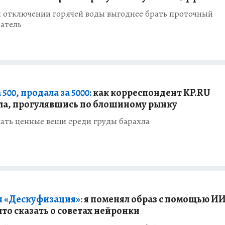
и отключении горячей воды выгоднее брать проточный
атель
 500, продала за 5000:
как корреспондент KP.RU
ла, прогулявшись по блошиному рынку
ать ценные вещи среди груды барахла
 «Дескуфизация»:
я поменял образ с помощью ИИ
что сказать о советах нейронки