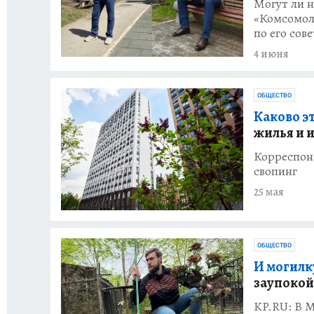
Могут ли 
«Комсомол
по его сов
4 июня
ОБЩЕСТВО
Каково э
жилья и 
Корреспон
свопинг
25 мая
ОБЩЕСТВО
И могилку
заупоко
KP.RU: В М