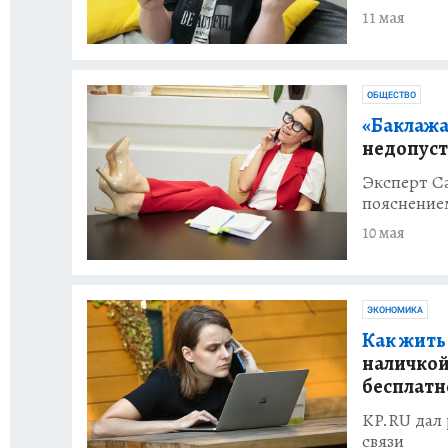
11 мая
ОБЩЕСТВО
«Баклажа
недопуст
Эксперт С
пояснение
10 мая
ЭКОНОМИКА
Как жить
наличкой
бесплатн
KP.RU дал 
связи