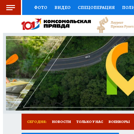
ФОТО
ВИДЕО
СПЕЦОПЕРАЦИЯ
ПОЛ
СОЦПОДДЕРЖКА
НАУКА
СПОРТ
КО
ВЫБОР ЭКСПЕРТОВ
ДОКТОР
ФИНАНС
КНИЖНАЯ ПОЛКА
ПРОГНОЗЫ НА СПОРТ
ПРЕСС-ЦЕНТР
НЕДВИЖИМОСТЬ
ТЕЛЕ
РАДИО КП
РЕКЛАМА
ТЕСТЫ
НОВОЕ 
СЕГОДНЯ:
НОВОСТИ
ТОЛЬКО У НАС
ВОЕНКОРЫ