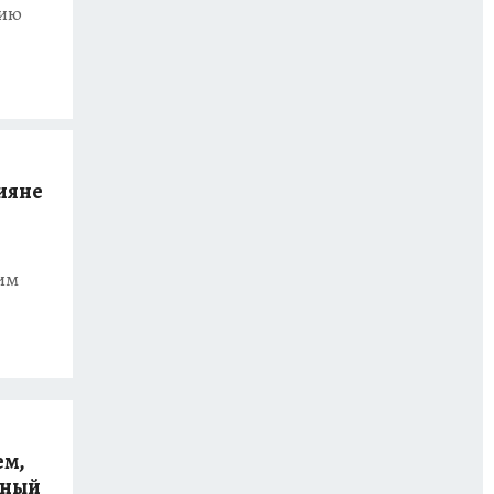
зию
ияне
тим
ем,
вный