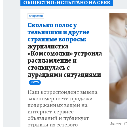
ОБЩЕСТВО: ИСПЫТАНО НА СЕБЕ
ИСПЫТАНО НА СЕБЕ
ОБЩЕСТВО
Сколько полос у
тельняшки и другие
странные вопросы:
журналистка
«Комсомолки» устроила
расхламление и
столкнулась с
дурацкими ситуациями
ФОТО
Наш корреспондент вывела
закономерности продажи
подержанных вещей на
интернет-сервисе
объявлений и публикует
Фото: Cr
отрывки из сетевого