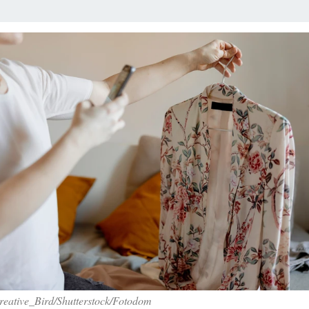
eative_Bird/Shutterstock/Fotodom