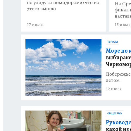
по уходу за помидорами: что из
На Сре
этого вышло
финал 
настав
17 июля
15 июля
ТУРИЗМ
Море по 
выбирают
Черномо
Побережье 
летом
12 июля
ОБЩЕСТВО
Руководс
какой из