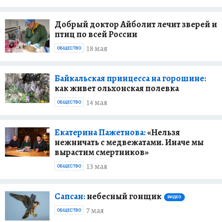
Добрый доктор Айболит лечит зверей и
птиц по всей России
18 мая
ОБЩЕСТВО
Байкальская принцесса на горошине:
как живет ольхонская полевка
14 мая
ОБЩЕСТВО
Екатерина Пажетнова:
«Нельзя
нежничать с медвежатами. Иначе мы
вырастим смертников»
13 мая
ОБЩЕСТВО
Сапсан:
небесный гонщик
ВИДЕО
7 мая
ОБЩЕСТВО