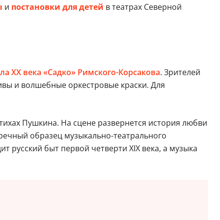
ы
и
постановки для детей
в театрах Северной
ла XX века «Садко» Римского-Корсакова
. Зрителей
ивы и волшебные оркестровые краски. Для
тихах Пушкина. На сцене развернется история любви
зупречный образец музыкально-театрального
т русский быт первой четверти XIX века, а музыка