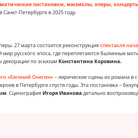
матические постановки,
мюзиклы
,
оперы,
концерт
в Санкт-Петербурге в 2025 году.
оперы. 27 марта состоится реконструкция
спектакля нача
 мир русского эпоса, где переплетаются былинные мот
ы декорации по эскизам
Константина Коровина.
ого «Евгений Онегин»
– лирические сцены из романа в с
а героев в Петербурге спустя годы. Эта постановка – бе
ым
. Сценография
Игоря Иванова
детально воспроизводи