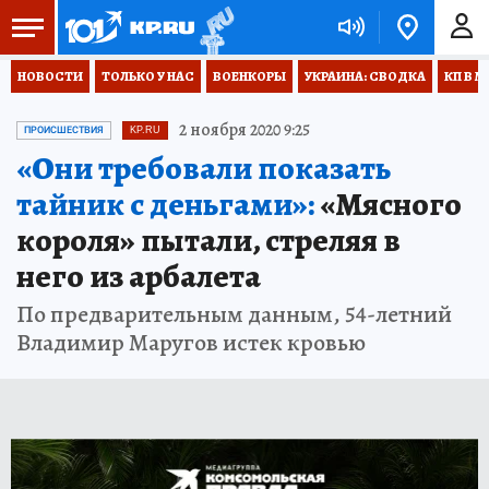
НОВОСТИ
ТОЛЬКО У НАС
ВОЕНКОРЫ
УКРАИНА: СВОДКА
КП В М
2 ноября 2020 9:25
ПРОИСШЕСТВИЯ
KP.RU
«Они требовали показать
тайник с деньгами»:
«Мясного
короля» пытали, стреляя в
него из арбалета
По предварительным данным, 54-летний
Владимир Маругов истек кровью