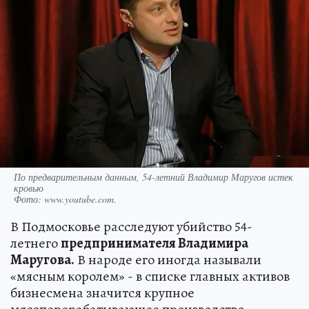
По предварительным данным, 54-летний Владимир Маругов истек
кровью
Фото:
www.youtube.com.
В Подмосковье расследуют убийство 54-
летнего
предпринимателя Владимира
Маругова.
В народе его иногда называли
«мясным королем» - в списке главных активов
бизнесмена значится крупное