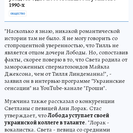
1990-х
ОБЩЕСТВО
"Насколько я знаю, никакой романтической
истории там не было. Я не могу говорить со
стопроцентной уверенностью, что Тилль не
является отцом дочери Лободы. Но, сопоставив
факты, скорее поверю в то, что Света родила от
замороженных сперматозоидов Майкла
Джексона, чем от Тилля Линдеманна!", -
заявил он в интервью программе "Украинские
сенсации" на YouTube-канале "Гроши".
Мужчина также рассказал о конкуренции
Светланы с певицей Ани Лорак. Стас
утверждает, что
Лобода уступает своей
украинской коллеге в таланте
. "Лорак -
вокалистка. Света - певица со средними