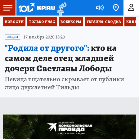
НОВОСТИ
ТОЛЬКО У НАС
ВОЕНКОРЫ
УКРАИНА: СВОДКА
КП В М
17 ноября 2020 18:20
ЗВЕЗДЫ
"Родила от другого":
кто на
самом деле отец младшей
дочери Светланы Лободы
Певица тщательно скрывает от публики
лицо двухлетней Тильды