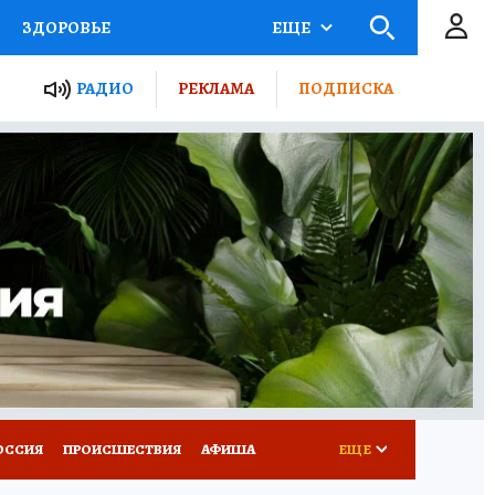
ЗДОРОВЬЕ
ЕЩЕ
ТЫ РОССИИ
РАДИО
РЕКЛАМА
ПОДПИСКА
КРЕТЫ
ПУТЕВОДИТЕЛЬ
 ЖЕЛЕЗА
ТУРИЗМ
Д ПОТРЕБИТЕЛЯ
ВСЕ О КП
ОССИЯ
ПРОИСШЕСТВИЯ
АФИША
ЕЩЕ