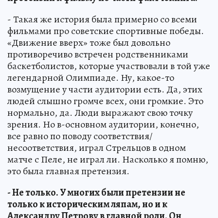
- Такая же история была примерно со всеми
фильмами про советские спортивные победы.
«Движение вверх» тоже был довольно
противоречиво встречен родственниками
баскетболистов, которые участвовали в той уже
легендарной Олимпиаде. Ну, какое-то
возмущение у части аудитории есть. Да, этих
людей слышно громче всех, они громкие. Это
нормально, да. Люди выражают свою точку
зрения. Но в-основном аудитории, конечно,
все равно по поводу соответствия/
несоответствия, играл Стрельцов в одном
матче с Пеле, не играл ли. Насколько я помню,
это была главная претензия.
- Не только. У многих были претензии не
только к историческим ляпам, но и к
Александру Петрову в главной роли. Он