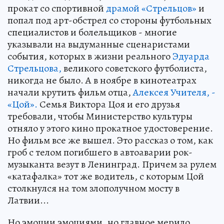
прокат со спортивной
драмой «Стрельцов»
и
попал под арт-обстрел со стороны футбольных
специалистов и болельщиков - многие
указывали на выдуманные сценаристами
события, которых в жизни реального
Эдуарда
Стрельцова,
великого советского футболиста,
никогда не было. А в ноябре в кинотеатрах
начали крутить фильм отца,
Алексея Учителя, -
«Цой».
Семья Виктора Цоя и его друзья
требовали, чтобы Министерство культуры
отняло у этого кино прокатное удостоверение.
Но фильм все же вышел. Это рассказ о том, как
гроб с телом погибшего в автоаварии рок-
музыканта везут в Ленинград. Причем за рулем
«катафалка» тот же водитель, с которым Цой
столкнулся на том злополучном мосту в
Латвии...
Но эмоции эмоциями, но главное мерило