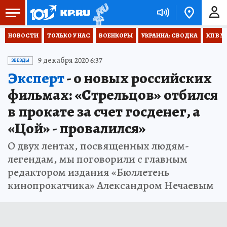
НОВОСТИ
ТОЛЬКО У НАС
ВОЕНКОРЫ
УКРАИНА: СВОДКА
КП В М
9 декабря 2020 6:37
ЗВЕЗДЫ
Эксперт
- о новых российских
фильмах: «Стрельцов» отбился
в прокате за счет госденег, а
«Цой» - провалился»
О двух лентах, посвященных людям-
легендам, мы поговорили с главным
редактором издания «Бюллетень
кинопрокатчика» Александром Нечаевым