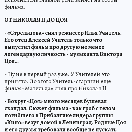
фильма.
ОТ НИКОЛАЯ II ДО ЦОЯ
- «Стрельцова» снял режиссер Илья Учитель.
Его отец Алексей Учитель только что
выпустил фильм про другую не менее
легендарную личность - музыканта Виктора
Цоя…
- Ну не в первый раз уже. У Учителей это
принято. До этого Учитель-старший еще
фильм «Матильда» снял про Николая II.
- Вокруг «Цоя» много месяцев бушевал
скандал. Сюжет фильма - как гроб с телом
погибшего в Прибалтике лидера группы
«Кино» везут домой в Ленинград. Родные Цоя
и его друзья требовали вообще не пускать