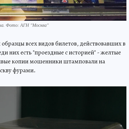
на. Фото: АГН "Москва"
 образцы всех видов билетов, действовавших в
еди них есть "проездные с историей" - желтые
ивые копии мошенники штамповали на
оскву фурами.