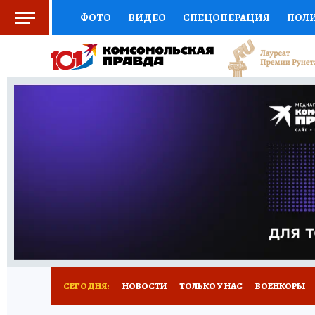
ФОТО
ВИДЕО
СПЕЦОПЕРАЦИЯ
ПОЛ
СОЦПОДДЕРЖКА
НАУКА
СПОРТ
КО
ВЫБОР ЭКСПЕРТОВ
ДОКТОР
ФИНАНС
КНИЖНАЯ ПОЛКА
ПРОГНОЗЫ НА СПОРТ
ПРЕСС-ЦЕНТР
НЕДВИЖИМОСТЬ
ТЕЛЕ
РАДИО КП
РЕКЛАМА
ТЕСТЫ
НОВОЕ 
СЕГОДНЯ:
НОВОСТИ
ТОЛЬКО У НАС
ВОЕНКОРЫ