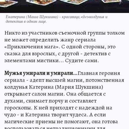
Екатерина (Маша Шукшина) - красавица,<br>колдунья и
детектив в одном лице.
Никто из участников съемочной группы толком
не может определить жанр сериала
«Приключения мага». С одной стороны, это
сказка для взрослых, с другой - детектив с
элементами мистики... Судите сами.
Мужья умирали и умирали...
Главная героиня
сериала - адепт высшей магии, потомственная
колдунья Катерина (Мария Шукшина)
открывает салон магии. Она общается с
духами, снимает порчу и составляет
гороскопы. К ней приходят с надеждой на
чудо - и Катерина творит чудеса. А если
магические приемы не помогают, она готова
воспользоваться нетрадиционными для