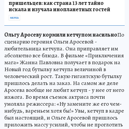
пришельцев: как страна 13 лет тайно
искала и изучала инопланетных гостей
НАУКА
Ольгу Аросеву кормили кетчупом насильно
По
сценарию героиня Ольги Аросевой -
любительница кетчупа. Она приправляет им
абсолютно все блюда. В фильме «Приключения
мага» Жанна Павловна получает в подарок на
Новый год бутылку кетчупа величиной в
человеческий рост. Такую гигантскую бутылку
пришлось делать на заказ. На самом же деле
Аросева вообще не любит кетчуп - у нее от него
изжога. Во время съемок актриса почти
умоляла режиссера: «Ну замените же его чем-
нибудь, вареньем хотя бы!» Увы, кетчуп в кадре
был настоящий, и Ольге Аросевой пришлось
приложить массу усилий, чтобы не проглотить