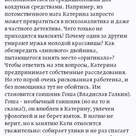
колдуньи средствами. Например, из
потомственного мага Катерина запросто
может превратиться в психоаналитика и даже
в частного детектива. Чего только не
приходится выяснять! Почему один за другим
умирают мужья молодой красавицы? Как
обезвредить «липового» двойника,
пытающегося занять место «оригинала»?
Чтобы ответить на эти вопросы, Катерина
предпринимает собственные расследования.
Но это порой очень рискованная работенка, и
без помощника тут не обойтись. Им
становится гаишник Гоша (Владислав Галкин).
Гоша - необычный гаишник (но на то и
сказка!), он влюблен в Катерину, увлечен
уфологией и не берет взяток. В магию не
верит, но к занятию Кати относится
уважительно: собирает улики и не раз спасает