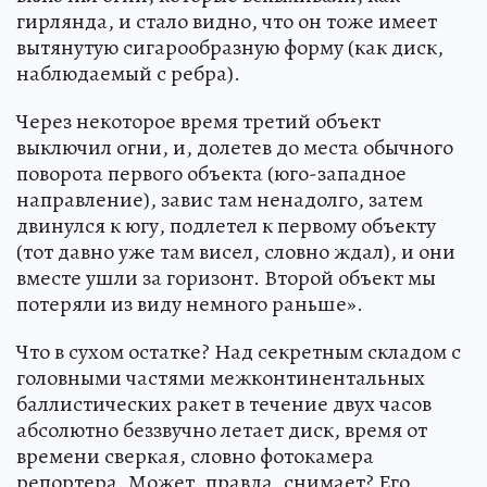
гирлянда, и стало видно, что он тоже имеет
вытянутую сигарообразную форму (как диск,
наблюдаемый с ребра).
Через некоторое время третий объект
выключил огни, и, долетев до места обычного
поворота первого объекта (юго-западное
направление), завис там ненадолго, затем
двинулся к югу, подлетел к первому объекту
(тот давно уже там висел, словно ждал), и они
вместе ушли за горизонт. Второй объект мы
потеряли из виду немного раньше».
Что в сухом остатке? Над секретным складом с
головными частями межконтинентальных
баллистических ракет в течение двух часов
абсолютно беззвучно летает диск, время от
времени сверкая, словно фотокамера
репортера. Может, правда, снимает? Его