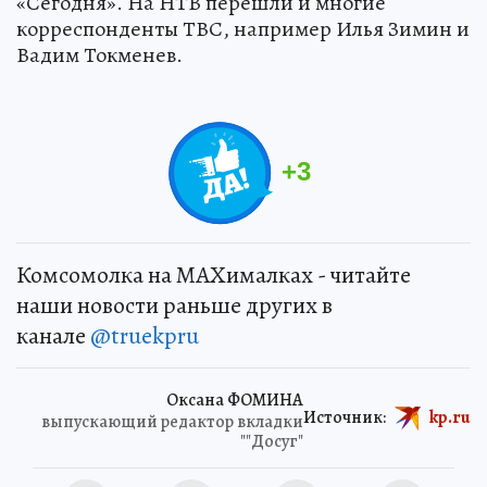
«Сегодня». На НТВ перешли и многие
корреспонденты ТВС, например Илья Зимин и
Вадим Токменев.
+
3
Комсомолка на MAXималках - читайте
наши новости раньше других в
канале
@truekpru
Оксана ФОМИНА
Источник:
kp.ru
выпускающий редактор вкладки
""Досуг"