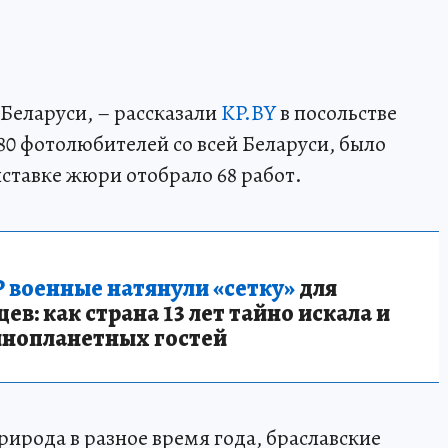
 Беларуси, – рассказали
KP.BY
в посольстве
80 фотолюбителей со всей Беларуси, было
выставке жюри отобрало 68 работ.
 военные натянули «сетку»
для
в: как страна 13 лет тайно искала и
инопланетных гостей
ирода в разное время года, браславские