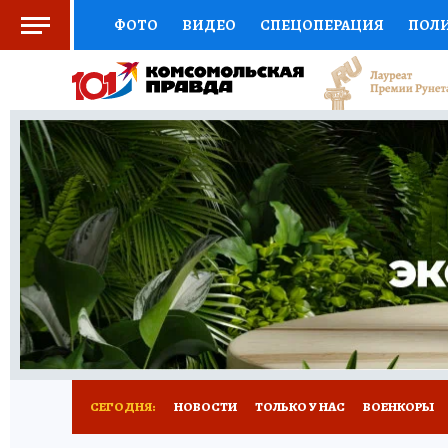
ФОТО
ВИДЕО
СПЕЦОПЕРАЦИЯ
ПОЛ
СОЦПОДДЕРЖКА
НАУКА
СПОРТ
КО
ВЫБОР ЭКСПЕРТОВ
ДОКТОР
ФИНАНС
КНИЖНАЯ ПОЛКА
ПРОГНОЗЫ НА СПОРТ
ПРЕСС-ЦЕНТР
НЕДВИЖИМОСТЬ
ТЕЛЕ
РАДИО КП
РЕКЛАМА
ТЕСТЫ
НОВОЕ 
СЕГОДНЯ:
НОВОСТИ
ТОЛЬКО У НАС
ВОЕНКОРЫ