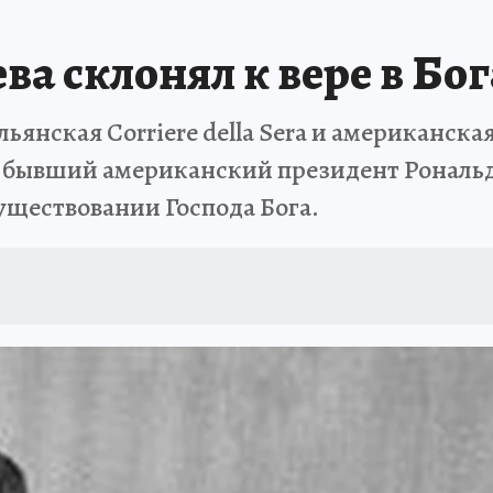
ва склонял к вере в Бог
янская Corriere della Sera и американская T
к бывший американский президент Рональд
уществовании Господа Бога.