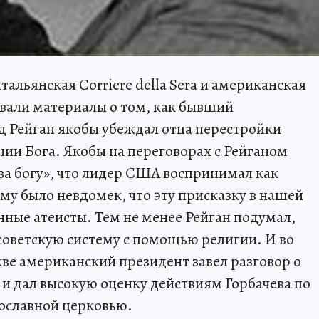
тальянская Corriere della Sera и американская
ковали материалы о том, как бывший
д Рейган якобы убеждал отца перестройки
нии Бога. Якобы на переговорах с Рейганом
ава богу», что лидер США воспринимал как
му было невдомек, что эту присказку в нашей
нные атеисты. Тем не менее Рейган подумал,
 советскую систему с помощью религии. И во
кве американский президент завел разговор о
и дал высокую оценку действиям Горбачева по
ославной церковью.