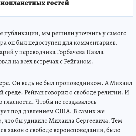
инопланетных гостей
е публикации, мы решили уточнить у самого
ра он был недоступен для комментариев.
рий у переводчика Горбачева Павла
ал на всех встречах с Рейганом.
 вере. Он ведь не был проповедником. А Михаил
й среде. Рейган говорил о свободе религии. И
то гласности. Чтобы не создавалось
твует под давлением США. В самих же
о, что бы удивило Михаила Сергеевича. Тем
лся закон о свободе вероисповедания, было