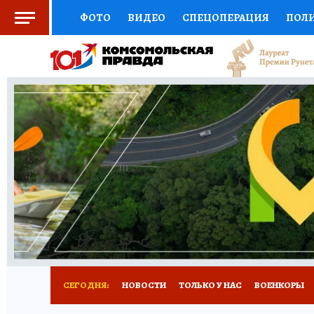
ФОТО
ВИДЕО
СПЕЦОПЕРАЦИЯ
ПОЛ
СОЦПОДДЕРЖКА
НАУКА
СПОРТ
КО
ВЫБОР ЭКСПЕРТОВ
ДОКТОР
ФИНАНС
КНИЖНАЯ ПОЛКА
ПРОГНОЗЫ НА СПОРТ
ПРЕСС-ЦЕНТР
НЕДВИЖИМОСТЬ
ТЕЛЕ
РАДИО КП
РЕКЛАМА
ТЕСТЫ
НОВОЕ 
СЕГОДНЯ:
НОВОСТИ
ТОЛЬКО У НАС
ВОЕНКОРЫ