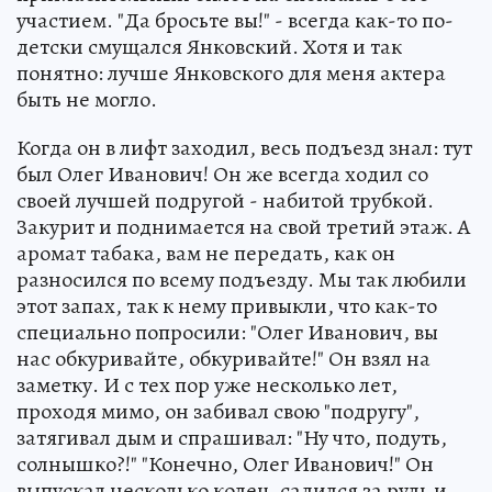
участием. "Да бросьте вы!" - всегда как-то по-
детски смущался Янковский. Хотя и так
понятно: лучше Янковского для меня актера
быть не могло.
Когда он в лифт заходил, весь подъезд знал: тут
был Олег Иванович! Он же всегда ходил со
своей лучшей подругой - набитой трубкой.
Закурит и поднимается на свой третий этаж. А
аромат табака, вам не передать, как он
разносился по всему подъезду. Мы так любили
этот запах, так к нему привыкли, что как-то
специально попросили: "Олег Иванович, вы
нас обкуривайте, обкуривайте!" Он взял на
заметку. И с тех пор уже несколько лет,
проходя мимо, он забивал свою "подругу",
затягивал дым и спрашивал: "Ну что, подуть,
солнышко?!" "Конечно, Олег Иванович!" Он
выпускал несколько колец, садился за руль и