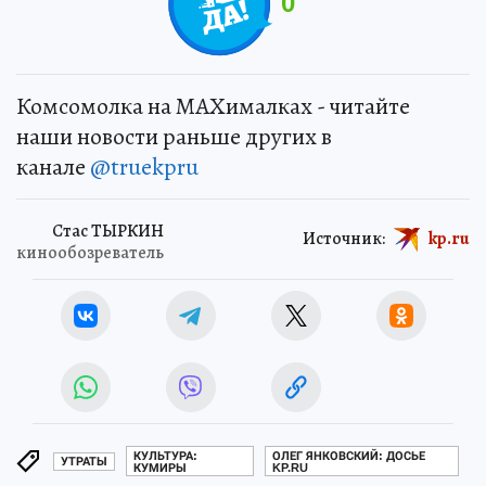
0
Комсомолка на MAXималках - читайте
наши новости раньше других в
канале
@truekpru
Стас ТЫРКИН
Источник:
kp.ru
кинообозреватель
КУЛЬТУРА:
ОЛЕГ ЯНКОВСКИЙ: ДОСЬЕ
УТРАТЫ
КУМИРЫ
KP.RU