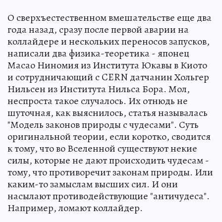
О сверхъестественном вмешательстве еще два
года назад, сразу после первой аварии на
коллайдере и нескольких переносов запусков,
написали два физика-теоретика - японец
Масао Ниномия из Института Юкавы в Киото
и сотрудничающий с CERN датчанин Хольгер
Нильсен из Института Нильса Бора. Мол,
неспроста такое случалось. Их отнюдь не
шуточная, как выяснилось, статья называлась
"Модель законов природы с чудесами". Суть
оригинальной теории, если коротко, сводится
к тому, что во Вселенной существуют некие
силы, которые не дают происходить чудесам -
тому, что противоречит законам природы. Или
каким-то замыслам высших сил. И они
насылают противодействующие "античудеса".
Например, ломают коллайдер.