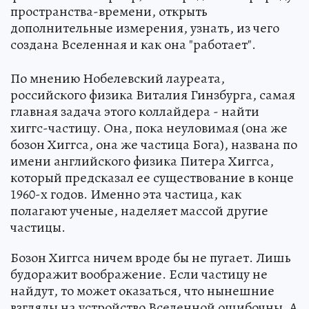
пространства-времени, открыть
дополнительные измерения, узнать, из чего
создана Вселенная и как она "работает".
По мнению Нобелевский лауреата,
российского физика Виталия Гинзбурга, самая
главная задача этого коллайдера - найти
хиггс-частицу. Она, пока неуловимая (она же
бозон Хиггса, она же частица Бога), названа по
имени английского физика Питера Хиггса,
который предсказал ее существование в конце
1960-х годов. Именно эта частица, как
полагают ученые, наделяет массой другие
частицы.
Бозон Хиггса ничем вроде бы не пугает. Лишь
будоражит воображение. Если частицу не
найдут, то может оказаться, что нынешние
взгляды на устройство Вселенной ошибочны. А