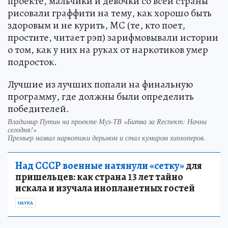
проекте, мальчики и девочки со всей страны
рисовали граффити на тему, как хорошо быть
здоровым и не курить, MC (те, кто поет,
простите, читает рэп) зарифмовывали истории
о том, как у них на руках от наркотиков умер
подросток.
Лучшие из лучших попали на финальную
программу, где должны были определить
победителей.
Владимир Путин на проекте Муз-ТВ «Битва за Rеспект: Начни
сегодня!»
Премьер назвал наркотики дерьмом и стал кумиром хипхоперов.
Над СССР военные натянули «сетку»
для
пришельцев: как страна 13 лет тайно
искала и изучала инопланетных гостей
НАУКА