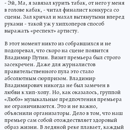
- Эй, Ма, я завязал курить табак, от него у меня
в голове кабак, - читал финалист конкурса со
сцены. Зал кричал и махал вытянутыми вперед
руками - такой уж у хипхоперов способ
выражать «респект» артисту.
В этот момент никто из собравшихся и не
подозревал, что скоро на сцене появится
Владимир Путин. Визит премьера был строго
засекречен. Даже для журналистов
правительственного пула это стало
абсолютным сюрпризом. Владимир
Владимирович никогда не был замечен в
любви к хип-хопу. Но, как оказалось, группой
«Любэ» музыкальные предпочтения премьера
не ограничиваются. Это и не важно,
объяснили организаторы. Дело в том, что наш
премьер сам собой отождествляет здоровый
образ жизни. В ледяной реке плавает, каждый