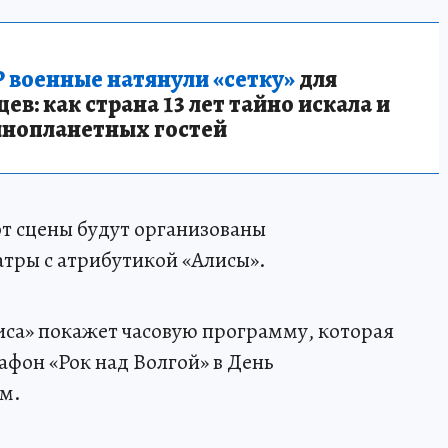
 военные натянули «сетку»
для
в: как страна 13 лет тайно искала и
инопланетных гостей
от сцены будут организованы
тры с атрибутикой «Алисы».
иса» покажет часовую программу, которая
афон «Рок над Волгой» в День
м.