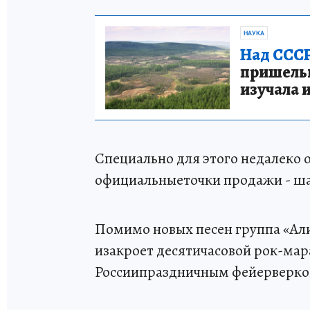
НАУКА
Над СССР
пришельце
изучала 
Специально для этого недалеко 
официальныеточки продажи - ша
Помимо новых песен группа «Ал
изакроет десятичасовой рок-мар
Россиипраздничным фейерверко