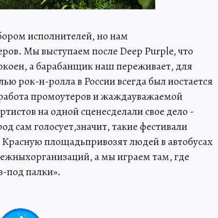
дбором исполнителей, но нам
ров. Мы выступаем после Deep Purple, что
покоен, а барабанщик наш переживает, для
ью рок-н-ролла в России всегда был иостается
 работа промоутеров и жаждауважаемой
ртистов на одной сценесделали свое дело -
од сам голосует,значит, такие фестивали
а Красную площадьпривозят людей в автобусах
ежныхорганизаций, а мы играем там, где
з-под палки».