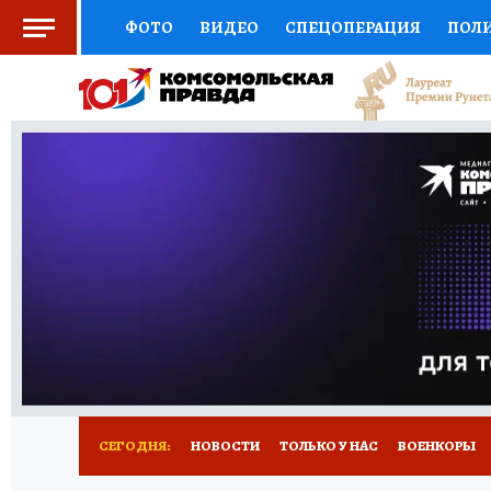
ФОТО
ВИДЕО
СПЕЦОПЕРАЦИЯ
ПОЛ
СОЦПОДДЕРЖКА
НАУКА
СПОРТ
КО
ВЫБОР ЭКСПЕРТОВ
ДОКТОР
ФИНАНС
КНИЖНАЯ ПОЛКА
ПРОГНОЗЫ НА СПОРТ
ПРЕСС-ЦЕНТР
НЕДВИЖИМОСТЬ
ТЕЛЕ
РАДИО КП
РЕКЛАМА
ТЕСТЫ
НОВОЕ 
СЕГОДНЯ:
НОВОСТИ
ТОЛЬКО У НАС
ВОЕНКОРЫ