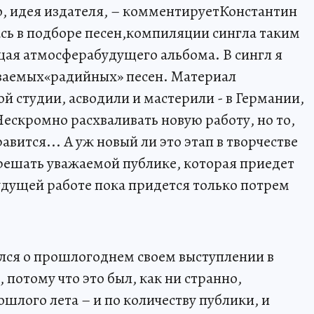
го, идея издателя, – комментируетКонстантин
ась в подборе песен,компиляции сингла таким
щая атмосферабудущего альбома. В сингл я
ываемых«радийных» песен. Материал
й студии, асводили и мастерили - в Германии,
ескромно расхваливать новую работу, но то,
авится... А уж новый ли это этап в творчестве
решать уважаемой публике, которая приедет
будущей работе пока придется только потрем
ался о прошлогоднем своем выступлении в
 потому что это был, как ни странно,
лого лета – и по количеству публики, и