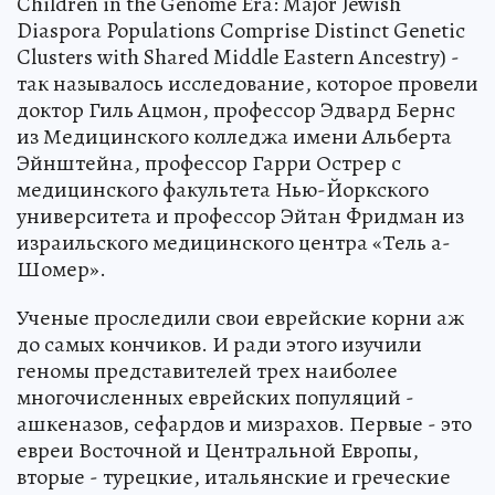
Children in the Genome Era: Major Jewish
Diaspora Populations Comprise Distinct Genetic
Clusters with Shared Middle Eastern Ancestry) -
так называлось исследование, которое провели
доктор Гиль Ацмон, профессор Эдвард Бернс
из Медицинского колледжа имени Альберта
Эйнштейна, профессор Гарри Острер с
медицинского факультета Нью-Йоркского
университета и профессор Эйтан Фридман из
израильского медицинского центра «Тель а-
Шомер».
Ученые проследили свои еврейские корни аж
до самых кончиков. И ради этого изучили
геномы представителей трех наиболее
многочисленных еврейских популяций -
ашкеназов, сефардов и мизрахов. Первые - это
евреи Восточной и Центральной Европы,
вторые - турецкие, итальянские и греческие