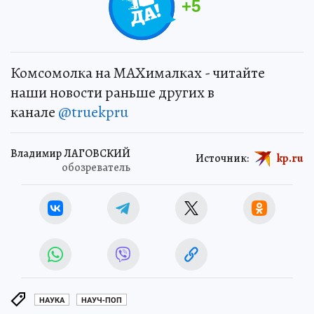
+
5
Комсомолка на MAXималках - читайте
наши новости раньше других в
канале
@truekpru
Владимир ЛАГОВСКИЙ
Источник:
kp.ru
обозреватель
НАУКА
НАУЧ-ПОП