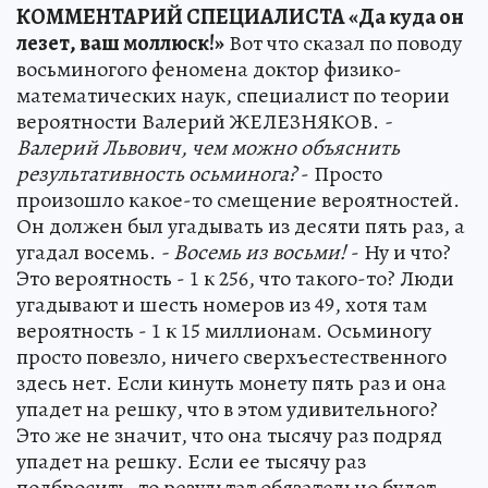
КОММЕНТАРИЙ СПЕЦИАЛИСТА «Да куда он
лезет, ваш моллюск!»
Вот что сказал по поводу
восьминогого феномена доктор физико-
математических наук, специалист по теории
вероятности Валерий ЖЕЛЕЗНЯКОВ.
-
Валерий Львович, чем можно объяснить
результативность осьминога?
- Просто
произошло какое-то смещение вероятностей.
Он должен был угадывать из десяти пять раз, а
угадал восемь.
- Восемь из восьми!
- Ну и что?
Это вероятность - 1 к 256, что такого-то? Люди
угадывают и шесть номеров из 49, хотя там
вероятность - 1 к 15 миллионам. Осьминогу
просто повезло, ничего сверхъестественного
здесь нет. Если кинуть монету пять раз и она
упадет на решку, что в этом удивительного?
Это же не значит, что она тысячу раз подряд
упадет на решку. Если ее тысячу раз
подбросить, то результат обязательно будет