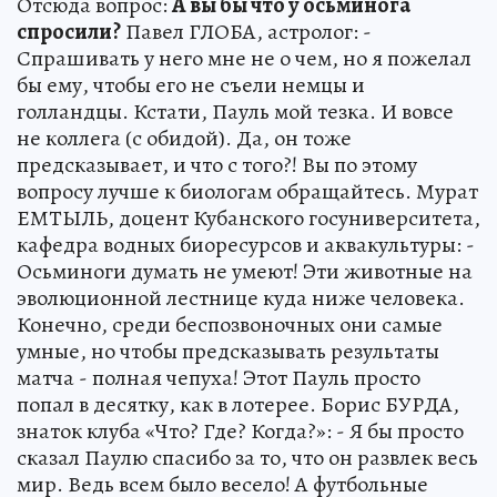
Отсюда вопрос:
А вы бы что у осьминога
спросили?
Павел ГЛОБА, астролог: -
Спрашивать у него мне не о чем, но я пожелал
бы ему, чтобы его не съели немцы и
голландцы. Кстати, Пауль мой тезка. И вовсе
не коллега (с обидой). Да, он тоже
предсказывает, и что с того?! Вы по этому
вопросу лучше к биологам обращайтесь. Мурат
ЕМТЫЛЬ, доцент Кубанского госуниверситета,
кафедра водных биоресурсов и аквакультуры: -
Осьминоги думать не умеют! Эти животные нa
эволюционной лестнице куда ниже человека.
Конечно, среди беспозвоночных они самые
умные, но чтобы предсказывать результаты
матча - полная чепуха! Этот Пауль просто
попал в десятку, как в лотерее. Борис БУРДА,
знаток клуба «Что? Где? Когда?»: - Я бы просто
сказал Паулю спасибо за то, что он развлек весь
мир. Ведь всем было весело! А футбольные