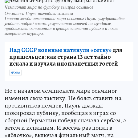
Чемпионат мира по футболу выиграл осьминог
Осьминога Пауля наградили золотом
Главная звезда чемпионата мира осьминог Пауль, умудрившийся
угадать подряд восемь результатов матчей на мундиале,
продолжает оставаться в центре внимания публики и после
завершения турнира.
Над СССР военные натянули «сетку»
для
пришельцев: как страна 13 лет тайно
искала и изучала инопланетных гостей
НАУКА
Но с началом чемпионата мира осьминог
изменил свою тактику. Не боясь ставить на
противников немцев, Пауль дважды
шокировал публику, пообещав в играх со
сборной Германии победу сначала сербам, а
затем и испанцам. И восемь раз попал в
«яблочко», включая финальный матч, на