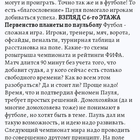
могут и проиграть. Точно так же и в футболе! То
есть «благословение» Пауля помогало игрокам
добиваться успеха.
ВЗГЛЯД С 6-го ЭТАЖА
Первенство планеты по паульболу
Футбол -
сложная игра. Игроки, тренеры, мяч, ворота,
офсайды, пенальти, турнирная таблица и
расстановка на поле. Какие-то схемы
розыгрыша чемпионата и рейтинги ФИФА.
Матч длится 90 минут без учета того, что
добавит судья, а у кого сейчас есть столько
свободного времени? Как во всем этом
разобраться? Да и стоит ли? Проще надо!
Время, что и подтвердил феномен Пауля,
требует простых решений. Домохозяйки (да и
многие домохозяева тоже) не понимают в
футболе, но хотят быть в теме. Пауль дал им
такую возможность, и идею надо развивать.
Следующий чемпионат мира надо проводить
по совершенно другому принципу. На поле