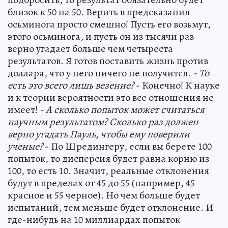
близок к 50 на 50. Верить в предсказания
осьминога просто смешно! Пусть его возьмут,
этого осьминога, и пусть он из тысячи раз
верно угадает больше чем четыреста
результатов. Я готов поставить жизнь против
доллара, что у него ничего не получится.
- То
есть это всего лишь везение?
- Конечно! К науке
и к теории вероятности это все отношения не
имеет!
- А сколько попыток может считаться
научным результатом? Сколько раз должен
верно угадать Пауль, чтобы ему поверили
ученые?
- По Шредингеру, если вы берете 100
попыток, то дисперсия будет равна корню из
100, то есть 10. Значит, реальные отклонения
будут в пределах от 45 до 55 (например, 45
красное и 55 черное). Но чем больше будет
испытаний, тем меньше будет отклонение. И
где-нибудь на 10 миллиардах попыток