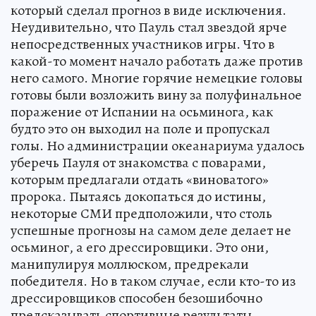
который сделал прогноз в виде исключения.
Неудивительно, что Пауль стал звездой ярче
непосредственных участников игры. Что в
какой-то момент начало работать даже против
него самого. Многие горячие немецкие головы
готовы были возложить вину за полуфинальное
поражение от Испании на осьминога, как
будто это он выходил на поле и пропускал
голы. Но администрации океанариума удалось
уберечь Пауля от знакомства с поварами,
которым предлагали отдать «виноватого»
пророка. Пытаясь докопаться до истины,
некоторые СМИ предположили, что столь
успешные прогнозы на самом деле делает не
осьминог, а его дрессировщики. Это они,
манипулируя моллюском, предрекали
победителя. Но в таком случае, если кто-то из
дрессировщиков способен безошибочно
предсказывать спортивные результаты,