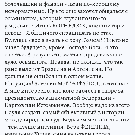
болельщики и фанаты - люди по-хорошему
ненормальные. Ну кто еще захочет общаться с
осьминогом, который случайно что-то
угадывает? Игорь КОРНЕЛЮК, композитор и
певец: - Я бы ничего спрашивать не стал.
Будущее свое я знать не хочу. Зачем? Никто не
знает будущего, кроме Господа Бога. И это
счастье. А результаты матча я предсказал не
хуже осьминога. Правда, не ожидал, что так
рано вылетят Бразилия и Аргентина. Но
дальше не ошибся ни в одном матче.
Интуиция! Алексей МИТРОФАНОВ, политик: -
А мне интересно, кто кого одолеет в споре за
президентство в шахматной федерации -
Карпов или Илюмжинов. Вообще надо из этого
Пауля создать самый объективный в истории
международный суд. Ведь чем меньше знаний
- тем лучше интуиция. Вера ФЕЙГИНА,
начальник Управления культуры города