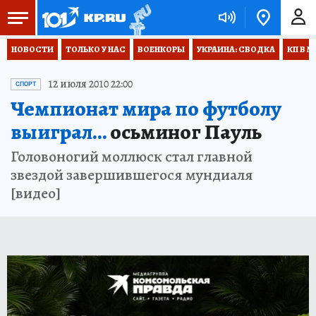
НОВОСТИ
ТОЛЬКО У НАС
ВОЕНКОРЫ
УКРАИНА: СВОДКА
КП В М
12 июля 2010 22:00
СПОРТ
Чемпионат мира по футболу
выиграл...
осьминог Пауль
Головоногий моллюск стал главной
звездой завершившегося мундиаля
[видео]