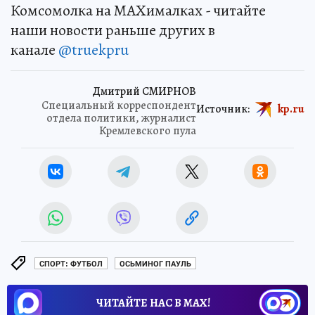
Комсомолка на MAXималках - читайте
наши новости раньше других в
канале
@truekpru
Дмитрий СМИРНОВ
Специальный корреспондент
Источник:
kp.ru
отдела политики, журналист
Кремлевского пула
СПОРТ: ФУТБОЛ
ОСЬМИНОГ ПАУЛЬ
ЧИТАЙТЕ НАС В МАХ!