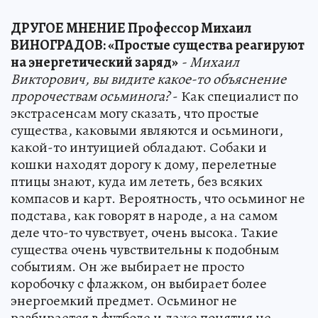
ДРУГОЕ МНЕНИЕ Профессор Михаил
ВИНОГРАДОВ: «Простые существа реагируют
на энергетический заряд»
- Михаил
Викторович, вы видите какое-то объяснение
пророчествам осьминога?
- Как специалист по
экстрасенсам могу сказать, что простые
существа, каковыми являются и осьминоги,
какой-то интуицией обладают. Собаки и
кошки находят дорогу к дому, перелетные
птицы знают, куда им лететь, без всяких
компасов и карт. Вероятность, что осьминог не
подстава, как говорят в народе, а на самом
деле что-то чувствует, очень высока. Такие
существа очень чувствительны к подобным
событиям. Он же выбирает не просто
коробочку с флажком, он выбирает более
энергоемкий предмет. Осьминог не
разбирается в футболе и даже понятия не