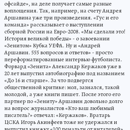
офсайде», на деле получает самые разные
воплощения. Так, например, на счету Андрея
Аршавина уже три произведения. «Гус и его
команда» рассказывает о выступлении
сборной России на Евро-2008. «Мы сделали это!
История великой победы» - о завоевании
«Зенитом» Кубка УЕФА. Ну и «Андрей
Аршавин. 555 вопросов и ответов» - просто
переформатированные интервью футболиста.
Форвард «Зенита» Александр Кержаков уже в
20 лет выпустил автобиографию под названием
«До 16 и старше». За что подвергся
общественной критике: мол, зазнался, такой
молодой, а уже книги пишет. После этого его
партнер по «Зениту» Аршавин довольно долго
на вопрос журналистов «Кто ваш любимый
писатель?» отвечал: «Кержаков». Вратарь
ЦСКА Игорь Акинфеев тоже не удержался и
выпустил книжку «100 пенальти от читателей».