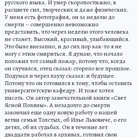
русского языка. И умер скоропостижно, в
расцвете сил, творческих и даже физических.
У меня есть фотография, он за неделю до
смерти – совершенно невозможно
представить, что через неделю этого человека
не станет. Высокий, красивый, улыбающийся.
Это было внезапно, и до сих пор как-то я не
могу с этим смириться. Я думаю, что начало
положил тот самый пожар, потому что, когда
он случился, отец сказал: сгорело все прошлое.
Подумал и через паузу сказал: и будущее.
Потому что он готовился к тому, чтобы оставить
университетскую кафедру. И тоже хотел
писать. Он автор замечательной книги «Свет
Ясной Поляны». А незадолго до смерти
закончил еще одну новую работу о нашей
ветви семьи Толстых, об Илье Львовиче, о его
детях, об их судьбах. Он в течение лет
двадцати работал в архивах, готовил свои