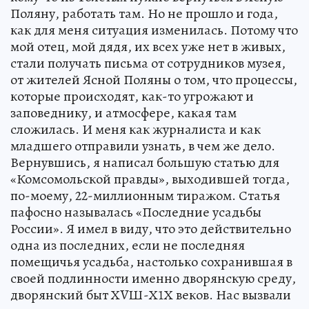
Поляну, работать там. Но не прошло и года,
как для меня ситуация изменилась. Потому что
мой отец, мой дядя, их всех уже нет в живых,
стали получать письма от сотрудников музея,
от жителей Ясной Поляны о том, что процессы,
которые происходят, как-то угрожают и
заповеднику, и атмосфере, какая там
сложилась. И меня как журналиста и как
младшего отправили узнать, в чем же дело.
Вернувшись, я написал большую статью для
«Комсомольской правды», выходившей тогда,
по-моему, 22-миллионным тиражом. Статья
пафосно называлась «Последние усадьбы
России». Я имел в виду, что это действительно
одна из последних, если не последняя
помещичья усадьба, настолько сохранившая в
своей подлинности именно дворянскую среду,
дворянский быт ХVШ-Х1Х веков. Нас вызвали