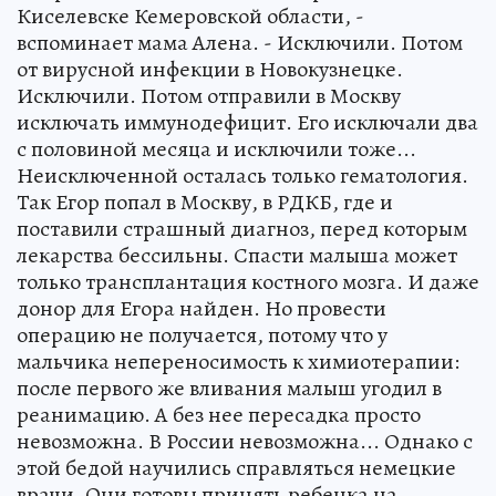
Киселевске Кемеровской области, -
вспоминает мама Алена. - Исключили. Потом
от вирусной инфекции в Новокузнецке.
Исключили. Потом отправили в Москву
исключать иммунодефицит. Его исключали два
с половиной месяца и исключили тоже...
Неисключенной осталась только гематология.
Так Егор попал в Москву, в РДКБ, где и
поставили страшный диагноз, перед которым
лекарства бессильны. Спасти малыша может
только трансплантация костного мозга. И даже
донор для Егора найден. Но провести
операцию не получается, потому что у
мальчика непереносимость к химиотерапии:
после первого же вливания малыш угодил в
реанимацию. А без нее пересадка просто
невозможна. В России невозможна... Однако с
этой бедой научились справляться немецкие
врачи. Они готовы принять ребенка на