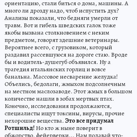
ориентацию, стали биться о дома, машины. А
много ли дрозду надо, чтоб испустить дух?
Анализы показали, что бедняги умерли от
травм. Вот и гибель шведских галок тоже
якобы вызвана столкновением с неким
предметом, говорят здешние ветеринары.
Вероятнее всего, с грузовиком, который
раздавил рассевшуюся на дороге стаю. Вроде
бы и водитель-душегуб объявился. Ну а
трагедия итальянских горлиц и вовсе
банальна. Массовое несварение желудка!
Объелись, бедолаги, жмыхом подсолнечным
на местном маслозаводе. Этот жмых в большом
количестве нашли в зобах мертвых птах.
Конечно, исследования продолжаются,
специалисты ищут токсины, вирусы, прочие
нехорошие вещества.
Это все придумал
Ротшильд!
Но кто ж ныне поверит в
обжорство, фейерверки... Нам подавай что-