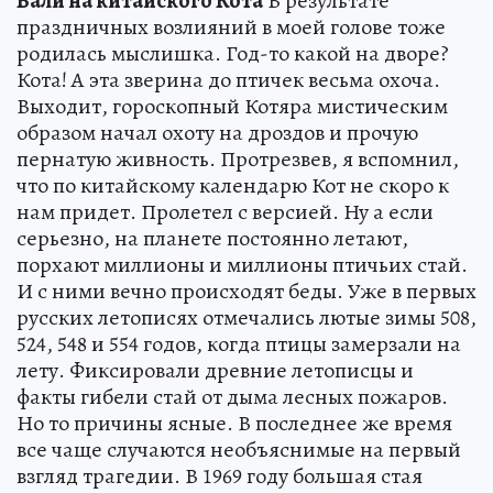
Вали на китайского Кота
В результате
праздничных возлияний в моей голове тоже
родилась мыслишка. Год-то какой на дворе?
Кота! А эта зверина до птичек весьма охоча.
Выходит, гороскопный Котяра мистическим
образом начал охоту на дроздов и прочую
пернатую живность. Протрезвев, я вспомнил,
что по китайскому календарю Кот не скоро к
нам придет. Пролетел с версией. Ну а если
серьезно, на планете постоянно летают,
порхают миллионы и миллионы птичьих стай.
И с ними вечно происходят беды. Уже в первых
русских летописях отмечались лютые зимы 508,
524, 548 и 554 годов, когда птицы замерзали на
лету. Фиксировали древние летописцы и
факты гибели стай от дыма лесных пожаров.
Но то причины ясные. В последнее же время
все чаще случаются необъяснимые на первый
взгляд трагедии. В 1969 году большая стая