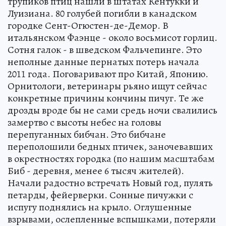
трупиков птиц нашли в штатах Кентукки и
Луизиана. 80 голубей погибли в канадском
городке Сент-Огюстен-де-Демор. В
итальянском Фаэнце - около восьмисот горлиц.
Сотня галок - в шведском Фальчепинге. Это
неполные данные пернатых потерь начала
2011 года. Поговаривают про Китай, Японию.
Орнитологи, ветеринары рьяно ищут сейчас
конкретные причины кончины пичуг. Те же
дрозды вроде бы не сами средь ночи свалились
замертво с высоты небес на головы
перепуганных бибчан. Это бибчане
переполошили бедных птичек, заночевавших
в окрестностях городка (по нашим масштабам
Биб - деревня, менее 6 тысяч жителей).
Начали радостно встречать Новый год, пулять
петарды, фейерверки. Сонные пичужки с
испугу поднялись на крыло. Оглушенные
взрывами, ослепленные вспышками, потеряли