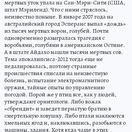
мертвых уток упала на Сан-Мэри-Сити (США,
штат Мэриленд). Что с ними стряслось,
неизвестно поныне. В январе 2007 года на
австралийский город Эсперанс выпал «дождь»
из тысяч мертвых ворон, голубей. Почти
одновременно разыгралась трагедия с
воробьями, голубями в американском Остине.
А в штате Айдахо нашли тысячи мертвых сов.
Тема апокалипсиса-2012 тогда еще не
педалировалась, поэтому странные
происшествия списали на неизвестную
болезнь, испытание электромагнитного
оружия, тайные опыты по управлению
погодой. Порой же у птиц все, как у людей,
утверждают орнитологи. Либо вожак
«сбрендит» и заведет пернатую братию в
смертельную ловушку. Либо птахи наклюются
хмельных ягод и, наклюкавшись, разобьются о
машины, здания. Хотя куда чаще в этих