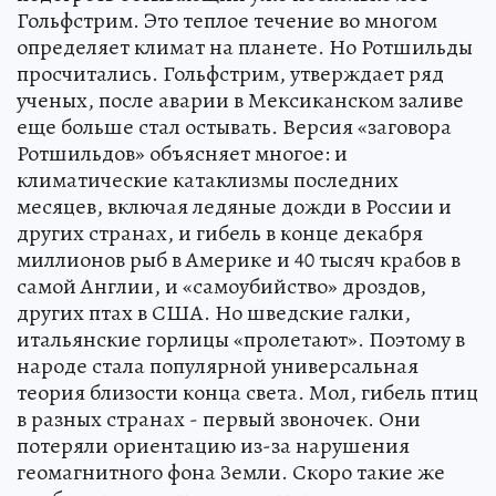
Гольфстрим. Это теплое течение во многом
определяет климат на планете. Но Ротшильды
просчитались. Гольфстрим, утверждает ряд
ученых, после аварии в Мексиканском заливе
еще больше стал остывать. Версия «заговора
Ротшильдов» объясняет многое: и
климатические катаклизмы последних
месяцев, включая ледяные дожди в России и
других странах, и гибель в конце декабря
миллионов рыб в Америке и 40 тысяч крабов в
самой Англии, и «самоубийство» дроздов,
других птах в США. Но шведские галки,
итальянские горлицы «пролетают». Поэтому в
народе стала популярной универсальная
теория близости конца света. Мол, гибель птиц
в разных странах - первый звоночек. Они
потеряли ориентацию из-за нарушения
геомагнитного фона Земли. Скоро такие же