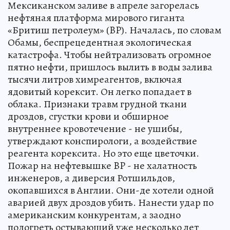
Мексиканском заливе в апреле загорелась
нефтяная платформа мирового гиганта
«Бритиш петролеум» (BP). Началась, по словам
Обамы, беспрецедентная экологическая
катастрофа. Чтобы нейтрализовать огромное
пятно нефти, пришлось вылить в воды залива
тысячи литров химреагентов, включая
ядовитый корексит. Он легко попадает в
облака. Признаки травм грудной ткани
дроздов, сгустки крови и обширное
внутреннее кровотечение - не ушибы,
утверждают конспирологи, а воздействие
реагента корексита. Но это еще цветочки.
Пожар на нефтевышке BP - не халатность
инженеров, а диверсия Ротшильдов,
окопавшихся в Англии. Они-де хотели одной
аварией двух дроздов убить. Нанести удар по
американским конкурентам, а заодно
подогреть остывающий уже несколько лет