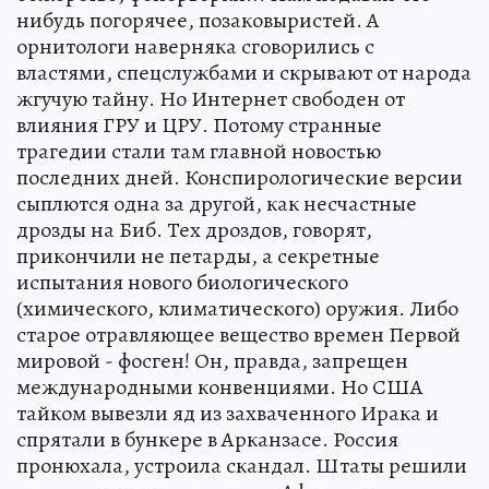
нибудь погорячее, позаковыристей. А
орнитологи наверняка сговорились с
властями, спецслужбами и скрывают от народа
жгучую тайну. Но Интернет свободен от
влияния ГРУ и ЦРУ. Потому странные
трагедии стали там главной новостью
последних дней. Конспирологические версии
сыплются одна за другой, как несчастные
дрозды на Биб. Тех дроздов, говорят,
прикончили не петарды, а секретные
испытания нового биологического
(химического, климатического) оружия. Либо
старое отравляющее вещество времен Первой
мировой - фосген! Он, правда, запрещен
международными конвенциями. Но США
тайком вывезли яд из захваченного Ирака и
спрятали в бункере в Арканзасе. Россия
пронюхала, устроила скандал. Штаты решили