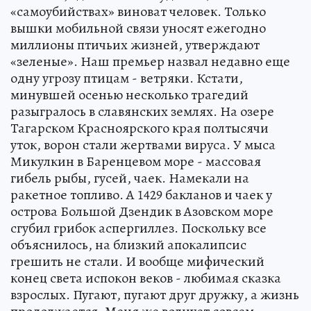
«самоубийствах» виноват человек. Только
вышки мобильной связи уносят ежегодно
миллионы птичьих жизней, утверждают
«зеленые». Наш премьер назвал недавно еще
одну угрозу птицам - ветряки. Кстати,
минувшей осенью несколько трагедий
разыгралось в славянских землях. На озере
Тагарском Красноярского края полтысячи
уток, ворон стали жертвами вируса. У мыса
Микулкин в Баренцевом море - массовая
гибель рыбы, гусей, чаек. Намекали на
ракетное топливо. А 1429 бакланов и чаек у
острова Большой Дзендик в Азовском море
сгубил грибок аспергиллез. Поскольку все
объяснилось, на близкий апокалипсис
грешить не стали. И вообще мифический
конец света испокон веков - любимая сказка
взрослых. Пугают, пугают друг дружку, а жизнь