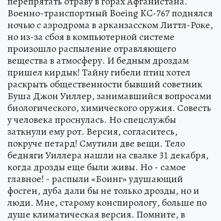
перепрятать отраву в горах Афганистана.
Военно-транспортный Boeing KC-767 поднялся
ночью с аэродрома в арканзасском Литтл-Роке,
но из-за сбоя в компьютерной системе
произошло распыление отравляющего
вещества в атмосферу. И бедным дроздам
пришел кирдык! Тайну гибели птиц хотел
раскрыть общественности бывший советник
Буша Джон Уиллер, занимавшийся вопросами
биологического, химического оружия. Совесть
у человека проснулась. Но спецслужбы
заткнули ему рот. Версия, согласитесь,
покруче петард! Смутили две вещи. Тело
бедняги Уиллера нашли на свалке 31 декабря,
когда дрозды еще были живы. Но - самое
главное! - распыли «Боинг» удушающий
фосген, дуба дали бы не только дрозды, но и
люди. Мне, старому конспирологу, больше по
душе климатическая версия. Помните, в