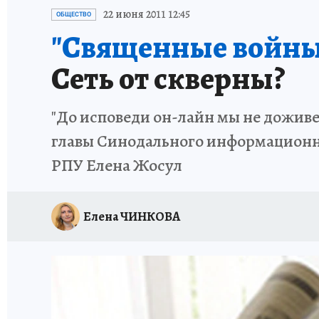
ИСПЫТАНО НА СЕБЕ
22 июня 2011 12:45
ОБЩЕСТВО
"Священные войны"
Сеть от скверны?
"До исповеди он-лайн мы не доживе
главы Синодального информационно
РПУ Елена Жосул
Елена ЧИНКОВА