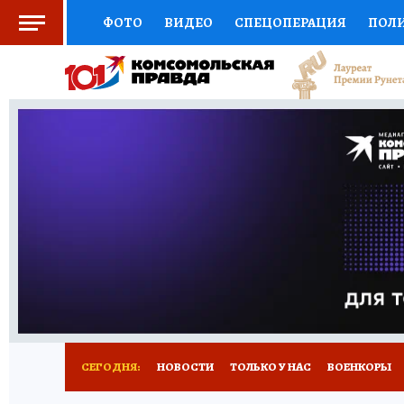
ФОТО
ВИДЕО
СПЕЦОПЕРАЦИЯ
ПОЛ
СОЦПОДДЕРЖКА
НАУКА
СПОРТ
КО
ВЫБОР ЭКСПЕРТОВ
ДОКТОР
ФИНАНС
КНИЖНАЯ ПОЛКА
ПРОГНОЗЫ НА СПОРТ
ПРЕСС-ЦЕНТР
НЕДВИЖИМОСТЬ
ТЕЛЕ
РАДИО КП
РЕКЛАМА
ТЕСТЫ
НОВОЕ 
СЕГОДНЯ:
НОВОСТИ
ТОЛЬКО У НАС
ВОЕНКОРЫ