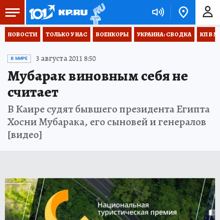
НОВОСТИ
ТОЛЬКО У НАС
ВОЕНКОРЫ
УКРАИНА: СВОДКА
КП В М
3 августа 2011 8:50
В МИРЕ
Мубарак виновным себя не
считает
В Каире судят бывшего президента Египта
Хосни Мубарака, его сыновей и генералов
[видео]