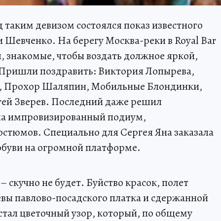
под таким девизом состоялся показ известного
 Шевченко. На берегу Москва-реки в Royal Bar
я, знакомые, чтобы воздать должное яркой,
 Пришли поздравить: Виктория Лопырева,
в, Прохор Шаляпин, Мобильные Блондинки,
гей Зверев. Последний даже решил
 на импровизированный подиум,
стюмов. Специально для Сергея Яна заказала
обуви на огромной платформе.
– скучно не будет. Буйство красок, полет
вы павлово-посадского платка и сдержанной
стал цветочный узор, который, по общему