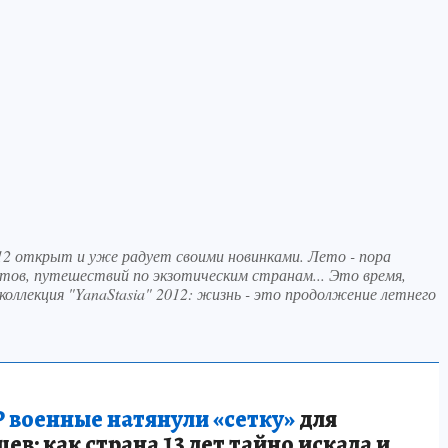
012 открыт и уже радует своими новинками. Лето - пора
тов, путешествий по экзотическим странам... Это время,
 коллекция "YanaStasia" 2012: жизнь - это продолжение летнего
 военные натянули «сетку»
для
в: как страна 13 лет тайно искала и