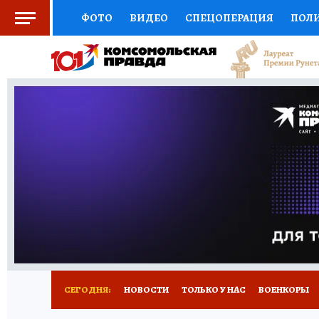
ФОТО
ВИДЕО
СПЕЦОПЕРАЦИЯ
ПОЛ
СОЦПОДДЕРЖКА
НАУКА
СПОРТ
КО
ВЫБОР ЭКСПЕРТОВ
ДОКТОР
ФИНАНС
КНИЖНАЯ ПОЛКА
ПРОГНОЗЫ НА СПОРТ
ПРЕСС-ЦЕНТР
НЕДВИЖИМОСТЬ
ТЕЛЕ
РАДИО КП
РЕКЛАМА
ТЕСТЫ
НОВОЕ 
СЕГОДНЯ:
НОВОСТИ
ТОЛЬКО У НАС
ВОЕНКОРЫ