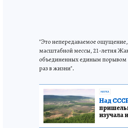
"Это непередаваемое ощущение, 
масштабной мессы, 21-летня Жак
объединенных единым порывом -
раз в жизни".
НАУКА
Над СССР
пришельце
изучала 