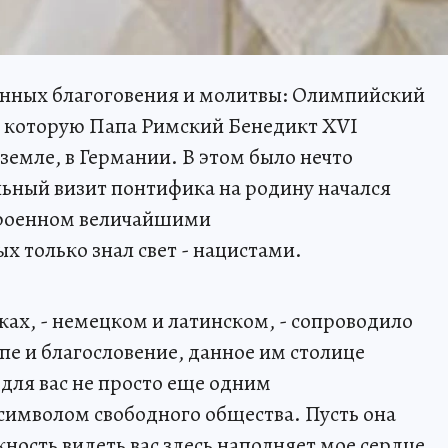
ненных благоговения и молитвы: Олимпийский
, которую Папа Римский Бенедикт XVI
земле, в Германии. В этом было нечто
ьный визит понтифика на родину начался
строенном величайшими
х только знал свет - нацистами.
ках, - немецком и латинском, - сопроводило
е и благословение, данное им столице
 для вас не просто еще одним
символом свободного общества. Пусть она
ность видеть вас здесь наполняет мое сердце