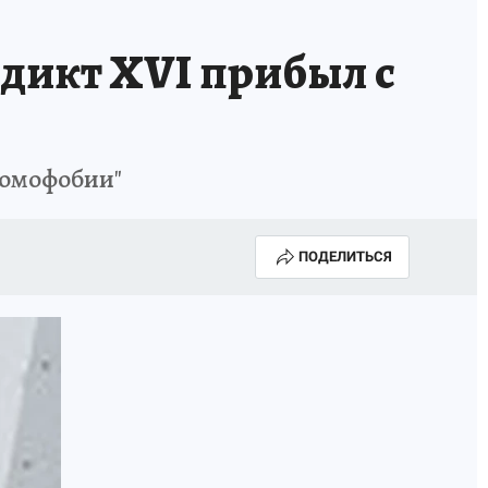
дикт XVI прибыл с
гомофобии"
ПОДЕЛИТЬСЯ