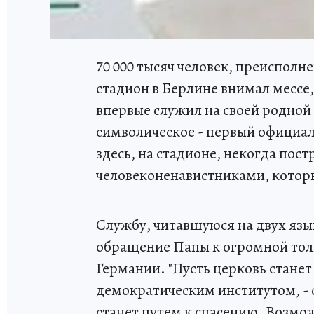
70 000 тысяч человек, преиспол
стадион в Берлине внимал мессе
впервые служил на своей родной 
символическое - первый официал
здесь, на стадионе, некогда по
человеконенавистниками, которы
Службу, читавшуюся на двух язы
обращение Папы к огромной толп
Германии. "Пусть церковь станет
демократическим институтом, - 
станет путем к спасению. Возмож