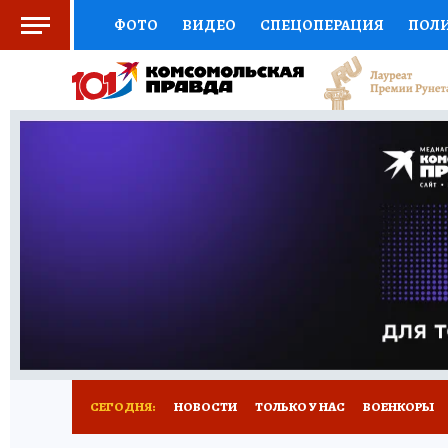
ФОТО
ВИДЕО
СПЕЦОПЕРАЦИЯ
ПОЛ
СОЦПОДДЕРЖКА
НАУКА
СПОРТ
КО
ВЫБОР ЭКСПЕРТОВ
ДОКТОР
ФИНАНС
КНИЖНАЯ ПОЛКА
ПРОГНОЗЫ НА СПОРТ
ПРЕСС-ЦЕНТР
НЕДВИЖИМОСТЬ
ТЕЛЕ
РАДИО КП
РЕКЛАМА
ТЕСТЫ
НОВОЕ 
СЕГОДНЯ:
НОВОСТИ
ТОЛЬКО У НАС
ВОЕНКОРЫ