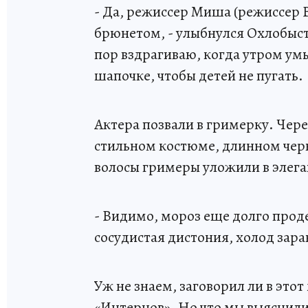
- Да, режиссер Миша (режиссер 
брюнетом, - улыбнулся Охлобыст
пор вздрагиваю, когда утром ум
шапочке, чтобы детей не пугать.
Актера позвали в гримерку. Чер
стильном костюме, длинном чер
волосы гримеры уложили в элега
- Видимо, мороз еще долго проде
сосудистая дистония, холод зар
Уж не знаем, заговорил ли в это
«Интернов». Но что мы выяснили 