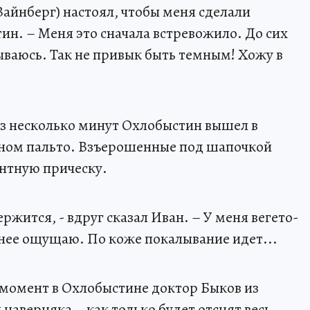
Вайнберг) настоял, чтобы меня сделали
ин. – Меня это сначала встревожило. До сих
ываюсь. Так не привык быть темным! Хожу в
ез несколько минут Охлобыстин вышел в
ном пальто. Взъерошенные под шапочкой
нтную прическу.
ржится, - вдруг сказал Иван. – У меня вегето-
анее ощущаю. По коже покалывание идет...
т момент в Охлобыстине доктор Быков из
наверняка – как только будет отснят весь