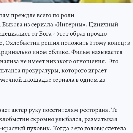
лям преждле всего по роли
а Быкова из сериала «Интерны». Циничный
специалист от Бога - этот образ прочно
е, Охлобыстин решил положить этому конец: в
кардинально ином облике. Фильм называется
анализа не имеет никакого отношения. Это
льтанта прокуратуры, которого играет
емочной площадке сериала в одном из
вает актер руку посетителям ресторана. Те
Охлобыстин скромно улыбался, разматывая
-красный пуховик. Когда с его головы слетела