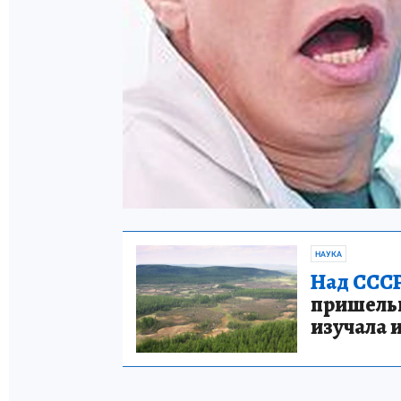
НАУКА
Над СССР
пришельце
изучала 