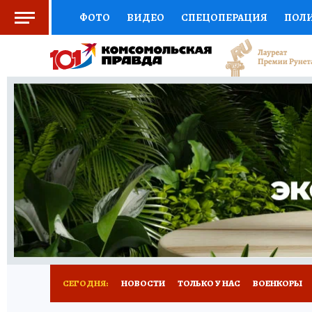
ФОТО
ВИДЕО
СПЕЦОПЕРАЦИЯ
ПОЛ
СОЦПОДДЕРЖКА
НАУКА
СПОРТ
КО
ВЫБОР ЭКСПЕРТОВ
ДОКТОР
ФИНАНС
КНИЖНАЯ ПОЛКА
ПРОГНОЗЫ НА СПОРТ
ПРЕСС-ЦЕНТР
НЕДВИЖИМОСТЬ
ТЕЛЕ
РАДИО КП
РЕКЛАМА
ТЕСТЫ
НОВОЕ 
СЕГОДНЯ:
НОВОСТИ
ТОЛЬКО У НАС
ВОЕНКОРЫ