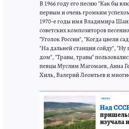
В 1966 году его песню "Как бы вл
первым и очень громким успехом 
1970-е годы имя Владимира Шаин
советских композиторов песенного
"Уголок России", "Когда цвели са
"На дальней станции сойду", "Ну
дом", "Травы, травы" пользовал
певцы Муслим Магомаев, Анна Ге
Хиль, Валерий Леонтьев и многи
НАУКА
Над СССР
пришельце
изучала 