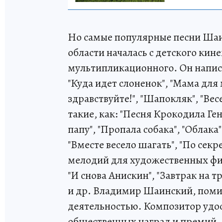
Но самые популярные песни Шаин
области началась с детского кин
мультипликационного. Он напис
"Куда идет слоненок", "Мама для
здравствуйте!", "Шапокляк", "Весе
такие, как: "Песня Крокодила Ген
папу", "Пропала собака", "Облака"
"Вместе весело шагать", "По секр
мелодий для художественных фил
"И снова Анискин", "Завтрак на т
и др. Владимир Шаинский, поми
деятельностью. Композитор удо
общественных наград и премий.