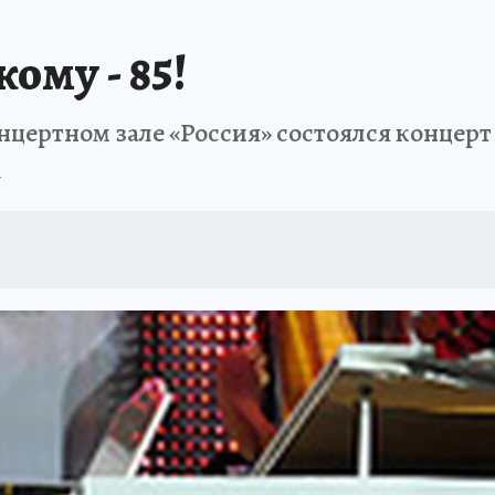
му - 85!
цертном зале «Россия» состоялся концерт 
а