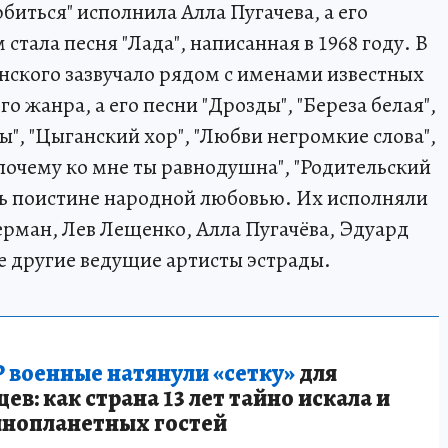
юбиться" исполнила Алла Пугачева, а его
стала песня "Лада", написанная в 1968 году. В
ского зазвучало рядом с именами известных
 жанра, а его песни "Дрозды", "Береза белая",
ды", "Цыганский хор", "Любви негромкие слова",
 почему ко мне ты равнодушна", "Родительский
ись поистине народной любовью. Их исполняли
рман, Лев Лещенко, Алла Пугачёва, Эдуард
е другие ведущие артисты эстрады.
 военные натянули «сетку»
для
в: как страна 13 лет тайно искала и
инопланетных гостей