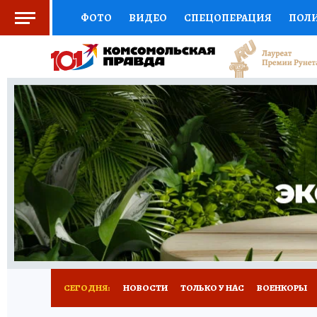
ФОТО
ВИДЕО
СПЕЦОПЕРАЦИЯ
ПОЛ
СОЦПОДДЕРЖКА
НАУКА
СПОРТ
КО
ВЫБОР ЭКСПЕРТОВ
ДОКТОР
ФИНАНС
КНИЖНАЯ ПОЛКА
ПРОГНОЗЫ НА СПОРТ
ПРЕСС-ЦЕНТР
НЕДВИЖИМОСТЬ
ТЕЛЕ
РАДИО КП
РЕКЛАМА
ТЕСТЫ
НОВОЕ 
СЕГОДНЯ:
НОВОСТИ
ТОЛЬКО У НАС
ВОЕНКОРЫ