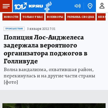
НОВОСТИ
ТОЛЬКО У НАС
ВОЕНКОРЫ
УКРАИНА: СВОДКА
КП В М
3 января 2012 7:31
ПРОИСШЕСТВИЯ
Полиция Лос-Анджелеса
задержала вероятного
организатора поджогов в
Голливуде
Волна вандализма, охватившая район,
перекинулась и на другие части страны
[фото]