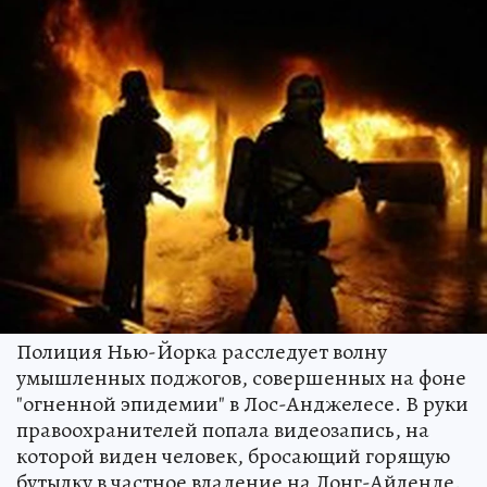
Полиция Нью-Йорка расследует волну
умышленных поджогов, совершенных на фоне
"огненной эпидемии" в Лос-Анджелесе. В руки
правоохранителей попала видеозапись, на
которой виден человек, бросающий горящую
бутылку в частное владение на Лонг-Айленде.