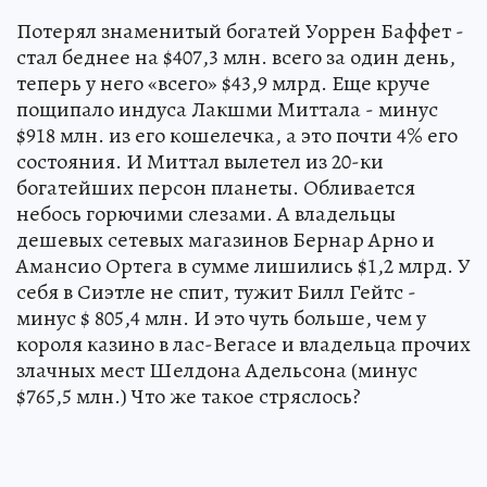
Потерял знаменитый богатей Уоррен Баффет -
стал беднее на $407,3 млн. всего за один день,
теперь у него «всего» $43,9 млрд. Еще круче
пощипало индуса Лакшми Миттала - минус
$918 млн. из его кошелечка, а это почти 4% его
состояния. И Миттал вылетел из 20-ки
богатейших персон планеты. Обливается
небось горючими слезами. А владельцы
дешевых сетевых магазинов Бернар Арно и
Амансио Ортега в сумме лишились $1,2 млрд. У
себя в Сиэтле не спит, тужит Билл Гейтс -
минус $ 805,4 млн. И это чуть больше, чем у
короля казино в лас-Вегасе и владельца прочих
злачных мест Шелдона Адельсона (минус
$765,5 млн.) Что же такое стряслось?