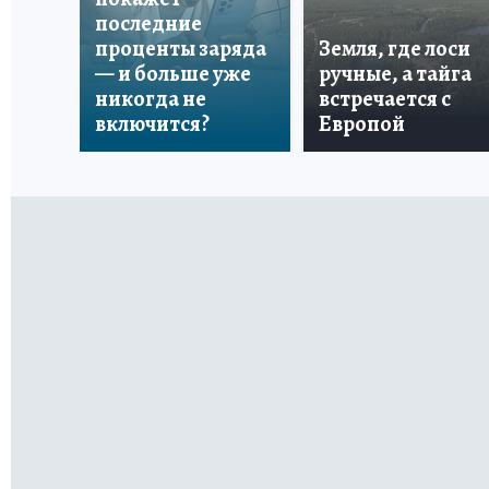
последние
проценты заряда
Земля, где лоси
— и больше уже
ручные, а тайга
никогда не
встречается с
включится?
Европой