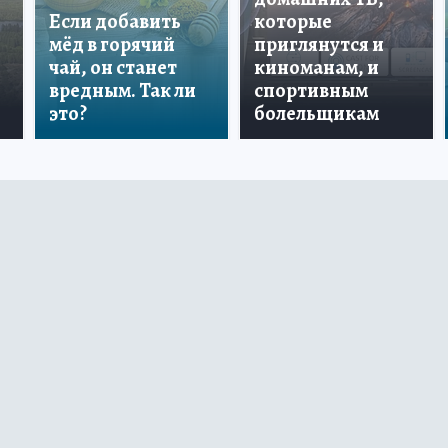
Если добавить
которые
мёд в горячий
приглянутся и
чай, он станет
киноманам, и
вредным. Так ли
спортивным
это?
болельщикам