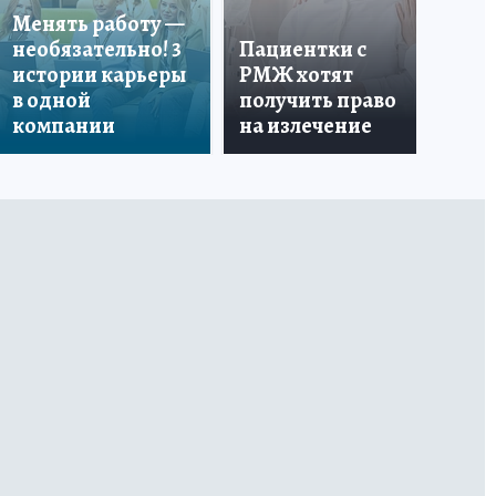
Менять работу —
по
необязательно! 3
Пациентки с
кр
истории карьеры
РМЖ хотят
аг
в одной
получить право
ст
компании
на излечение
Си