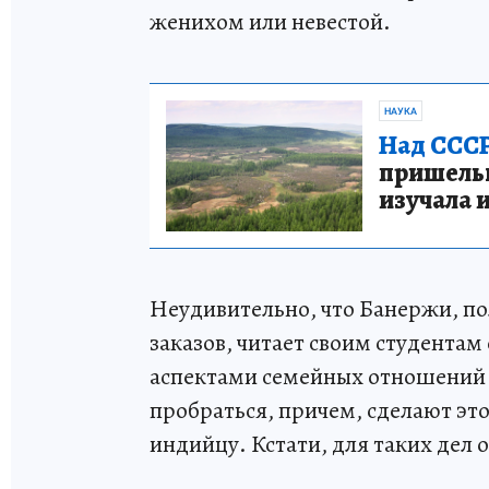
женихом или невестой.
НАУКА
Над СССР
пришельце
изучала 
Неудивительно, что Банержи, п
заказов, читает своим студентам
аспектами семейных отношений и
пробраться, причем, сделают это
индийцу. Кстати, для таких дел 