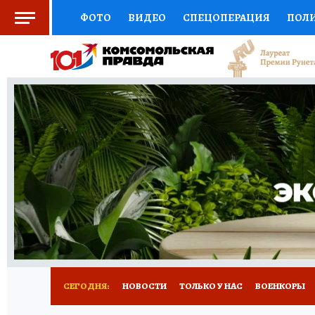
ФОТО
ВИДЕО
СПЕЦОПЕРАЦИЯ
ПОЛ
СОЦПОДДЕРЖКА
НАУКА
СПОРТ
КО
ВЫБОР ЭКСПЕРТОВ
ДОКТОР
ФИНАНС
КНИЖНАЯ ПОЛКА
ПРОГНОЗЫ НА СПОРТ
ПРЕСС-ЦЕНТР
НЕДВИЖИМОСТЬ
ТЕЛЕ
РАДИО КП
РЕКЛАМА
ТЕСТЫ
НОВОЕ 
СЕГОДНЯ:
НОВОСТИ
ТОЛЬКО У НАС
ВОЕНКОРЫ