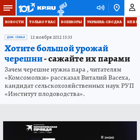
НОВОСТИ
ТОЛЬКО У НАС
ВОЕНКОРЫ
УКРАИНА: СВОДКА
КП В М
12 ноября 2012 15:33
ДОМ. СЕМЬЯ
Хотите большой урожай
черешни
- сажайте их парами
Зачем черешне нужна пара , читателям
«Комсомолки» рассказал Виталий Васеха,
кандидат сельскохозяйственных наук РУП
«Институт плодоводства».