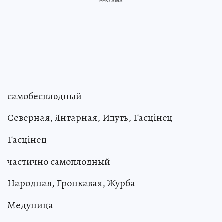
самобесплодный
Северная, Янтарная, Ипуть, Гасцiнец
Гасцiнец
частично самоплодный
Народная, Гронкавая, Журба
Медуница