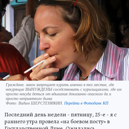
Граждане, закон запрещает курить именно в тех местах, где
некурящие ВЫНУЖДЕНЫ соседствовать с курильщиками, где им
просто некуда деться от вдыхания доказанно опасного да и
просто неприятного дыма
Фото:
Вадим ШЕРСТЕНИКИН.
Перейти в Фотобанк КП
Последний день недели - пятницу, 25-е - я с
раннего утра провела «на боевом посту» в
Государственной Думе. Ожидались