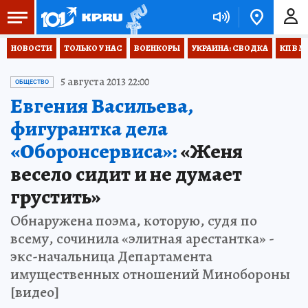
НОВОСТИ
ТОЛЬКО У НАС
ВОЕНКОРЫ
УКРАИНА: СВОДКА
КП В М
5 августа 2013 22:00
ОБЩЕСТВО
Евгения Васильева,
фигурантка дела
«Оборонсервиса»:
«Женя
весело сидит и не думает
грустить»
Обнаружена поэма, которую, судя по
всему, сочинила «элитная арестантка» -
экс-начальница Департамента
имущественных отношений Минобороны
[видео]