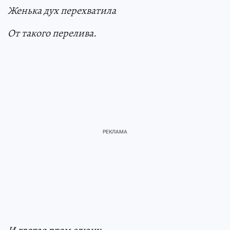
Женька дух перехватила
От такого перелива.