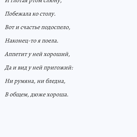
И глотая ртом слюну,
Побежала ко столу.
Вот и счастье подоспело,
Наконец-то я поела.
Аппетит у ней хороший,
Да и вид у ней пригожий:
Ни румяна, ни бледна,
В общем, дюже хороша.