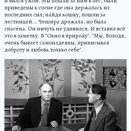
и вился ужом. Мы пошли за ним в лес, были
приведены к сосне где она держалась из
последних сил; найдя кошку, пошли за
лестницей... Чешира дрожала, но была
спасена. Он ничуть не удивился. И вставил всё
это в заметку. В "Окно в природу". "Мы, Володя,
очень бывает самонадеяны, приписывая
доброту и любовь только себе".