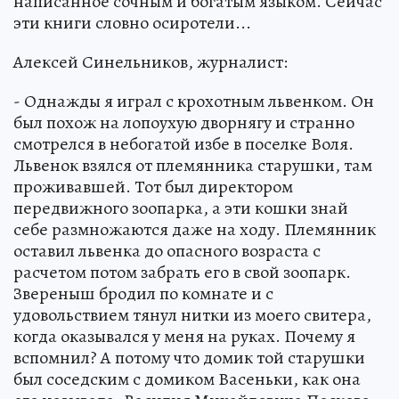
написанное сочным и богатым языком. Сейчас
эти книги словно осиротели...
Алексей Синельников, журналист:
- Однажды я играл с крохотным львенком. Он
был похож на лопоухую дворнягу и странно
смотрелся в небогатой избе в поселке Воля.
Львенок взялся от племянника старушки, там
проживавшей. Тот был директором
передвижного зоопарка, а эти кошки знай
себе размножаются даже на ходу. Племянник
оставил львенка до опасного возраста с
расчетом потом забрать его в свой зоопарк.
Звереныш бродил по комнате и с
удовольствием тянул нитки из моего свитера,
когда оказывался у меня на руках. Почему я
вспомнил? А потому что домик той старушки
был соседским с домиком Васеньки, как она