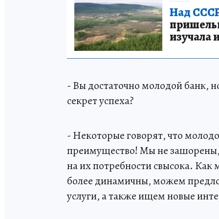
Над СССР
пришельце
изучала 
- Вы достаточно молодой банк, н
секрет успеха?
- Некоторые говорят, что молодос
преимущество! Мы не зашорены, 
на их потребности свысока. Как
более динамичны, можем предло
услуги, а также ищем новые инт