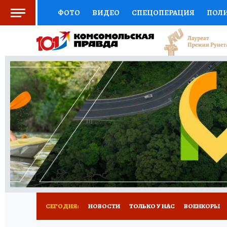
ФОТО
ВИДЕО
СПЕЦОПЕРАЦИЯ
ПОЛ
СОЦПОДДЕРЖКА
НАУКА
СПОРТ
КО
ВЫБОР ЭКСПЕРТОВ
ДОКТОР
ФИНАНС
КНИЖНАЯ ПОЛКА
ПРОГНОЗЫ НА СПОРТ
ПРЕСС-ЦЕНТР
НЕДВИЖИМОСТЬ
ТЕЛЕ
РАДИО КП
РЕКЛАМА
ТЕСТЫ
НОВОЕ 
СЕГОДНЯ:
НОВОСТИ
ТОЛЬКО У НАС
ВОЕНКОРЫ