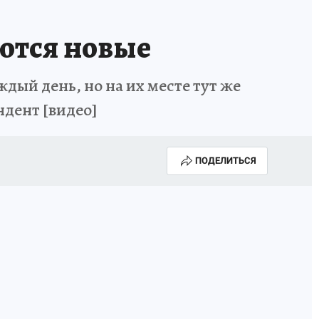
ются новые
дый день, но на их месте тут же
ндент [видео]
ПОДЕЛИТЬСЯ