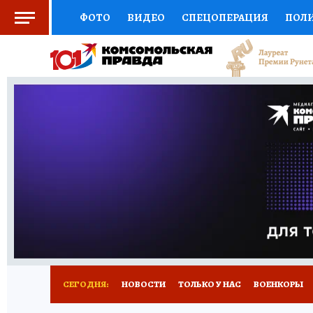
ФОТО
ВИДЕО
СПЕЦОПЕРАЦИЯ
ПОЛ
СОЦПОДДЕРЖКА
НАУКА
СПОРТ
КО
ВЫБОР ЭКСПЕРТОВ
ДОКТОР
ФИНАНС
КНИЖНАЯ ПОЛКА
ПРОГНОЗЫ НА СПОРТ
ПРЕСС-ЦЕНТР
НЕДВИЖИМОСТЬ
ТЕЛЕ
РАДИО КП
РЕКЛАМА
ТЕСТЫ
НОВОЕ 
СЕГОДНЯ:
НОВОСТИ
ТОЛЬКО У НАС
ВОЕНКОРЫ