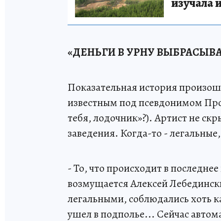
изучала 
«ДЕНЬГИ В УРНУ ВЫБРАСЫВ
Показательная история произошл
известным под псевдонимом Про
тебя, лодочник»?). Артист не ск
заведения. Когда-то - легальные
- То, что происходит в последнее 
возмущается Алексей Лебедински
легальными, соблюдались хоть ка
ушел в подполье... Сейчас автом