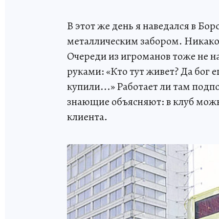
В этот же день я наведался в Бор
металлическим забором. Никакой
Очереди из игроманов тоже не н
руками: «Кто тут живет? Да бог е
купили...» Работает ли там подп
знающие объясняют: в клуб можн
клиента.