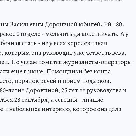
ны Васильевны Дорониной юбилей. Ей - 80.
рское это дело - мельчить да кокетничать. А у
енная стать - не у всех королев такая
, которым она руководит уже четверть века,
лей. По углам томятся журналисты-операторы
мали еще в июне. Помощники без конца
есто, порядок речей и прием подарков.
0-летие Дорониной, 25 лет ее руководства и
ться 28 сентября, а сегодня - личные
е и небольшое интервью, которое она дала