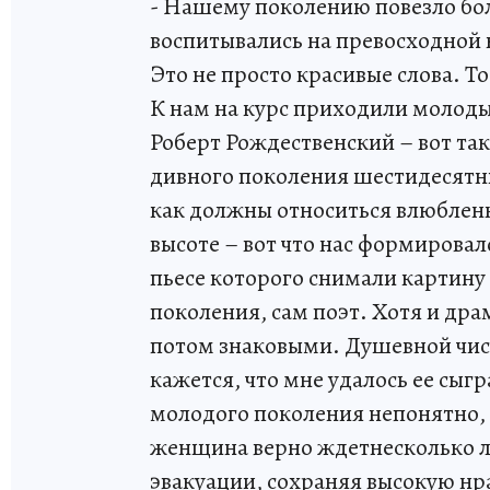
- Нашему поколению повезло б
воспитывались на превосходной к
Это не просто красивые слова. Т
К нам на курс приходили молоды
Роберт Рождественский – вот та
дивного поколения шестидесятни
как должны относиться влюбленн
высоте – вот что нас формировал
пьесе которого снимали картину 
поколения, сам поэт. Хотя и др
потом знаковыми. Душевной чист
кажется, что мне удалось ее сыг
молодого поколения непонятно, 
женщина верно ждетнесколько лет
эвакуации, сохраняя высокую нр