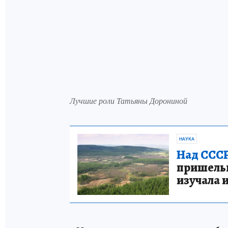
Лучшие роли Татьяны Дорониной
НАУКА
Над СССР
пришельце
изучала 