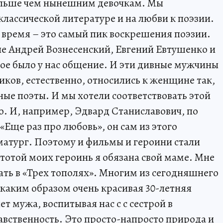
ольше чем нынешним девочкам. Мы
лассической литературе и на любви к поэзии.
о время – это самый пик воскрешения поэзии.
е Андрей Вознесенский, Евгений Евтушенко и
кое было у нас общение. И эти дивные мужчины
ков, естественно, относились к женщине так,
ые поэты. И мы хотели соответствовать этой
о. И, например, Эдвард Станиславович, по
«Еще раз про любовь», он сам из этого
аматург. Поэтому и фильмы и героини стали
отой моих героинь я обязана свой маме. Мне
рать в «Трех тополях». Многим из сегодняшнего
каким образом очень красивая 30-летняя
 мужа, воспитывая нас с с сестрой в
авственность. Это просто-напросто природа и