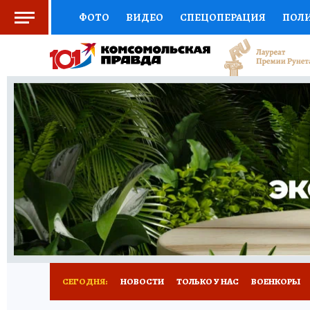
ФОТО
ВИДЕО
СПЕЦОПЕРАЦИЯ
ПОЛ
СОЦПОДДЕРЖКА
НАУКА
СПОРТ
КО
ВЫБОР ЭКСПЕРТОВ
ДОКТОР
ФИНАНС
КНИЖНАЯ ПОЛКА
ПРОГНОЗЫ НА СПОРТ
ПРЕСС-ЦЕНТР
НЕДВИЖИМОСТЬ
ТЕЛЕ
РАДИО КП
РЕКЛАМА
ТЕСТЫ
НОВОЕ 
СЕГОДНЯ:
НОВОСТИ
ТОЛЬКО У НАС
ВОЕНКОРЫ